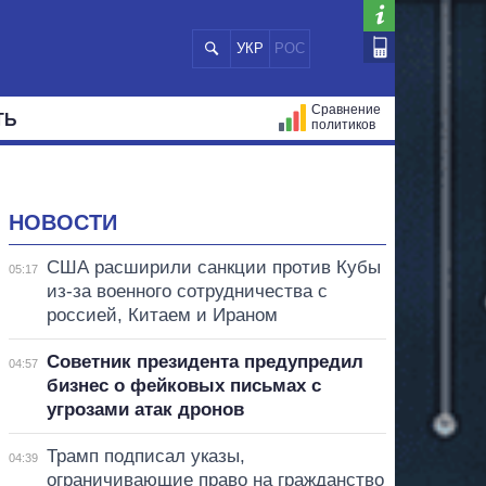
УКР
РОС
Сравнение
ТЬ
политиков
СТРАЦИЙ
МЭРЫ
ВСЕ ПЕРСОНЫ
НОВОСТИ
США расширили санкции против Кубы
05:17
из-за военного сотрудничества с
россией, Китаем и Ираном
Советник президента предупредил
04:57
бизнес о фейковых письмах с
угрозами атак дронов
Трамп подписал указы,
04:39
ограничивающие право на гражданство