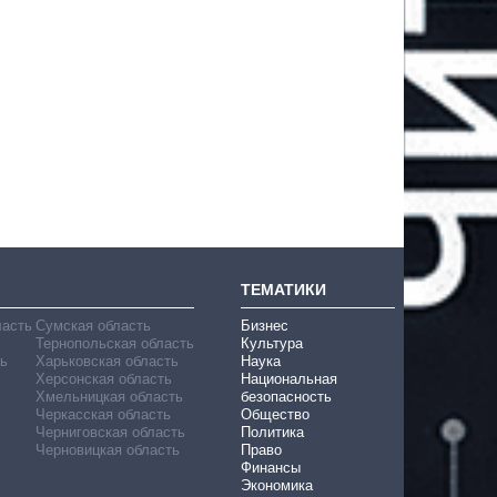
ТЕМАТИКИ
ласть
Сумская область
Бизнес
Тернопольская область
Культура
ь
Харьковская область
Наука
Херсонская область
Национальная
Хмельницкая область
безопасность
Черкасская область
Общество
Черниговская область
Политика
Черновицкая область
Право
Финансы
Экономика