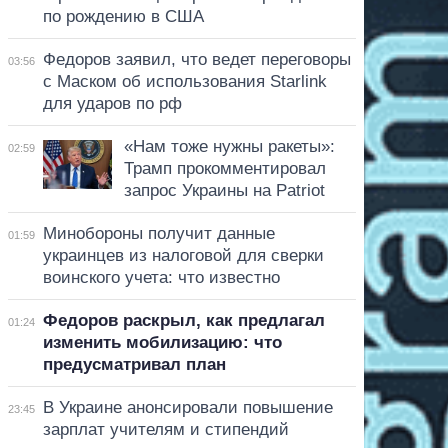
по рождению в США
Федоров заявил, что ведет переговоры
03:56
с Маском об использования Starlink
для ударов по рф
«Нам тоже нужны ракеты»:
02:59
Трамп прокомментировал
запрос Украины на Patriot
Минобороны получит данные
01:59
украинцев из налоговой для сверки
воинского учета: что известно
Федоров раскрыл, как предлагал
01:24
изменить мобилизацию: что
предусматривал план
В Украине анонсировали повышение
23:45
зарплат учителям и стипендий