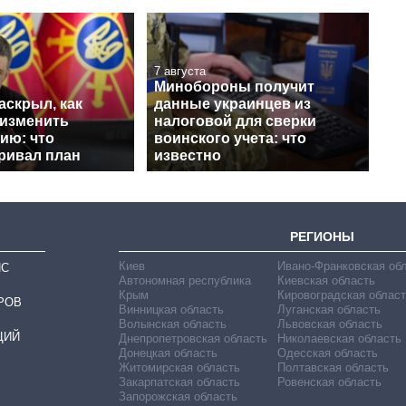
7 августа
Минобороны получит
аскрыл, как
данные украинцев из
 изменить
налоговой для сверки
ию: что
воинского учета: что
ривал план
известно
РЕГИОНЫ
Киев
Ивано-Франковская об
ИС
Автономная республика
Киевская область
Крым
Кировоградская област
РОВ
Винницкая область
Луганская область
Волынская область
Львовская область
ЦИЙ
Днепропетровская область
Николаевская область
Донецкая область
Одесская область
Житомирская область
Полтавская область
Закарпатская область
Ровенская область
Запорожская область