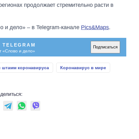
главной целью рф
регионах продолжает стремительно расти в
о и дело» – в Telegram-канале
Pics&Maps
.
В TELEGRAM
Подписаться
т «Слово и дело»
 штамм коронавируса
Коронавирус в мире
делиться: