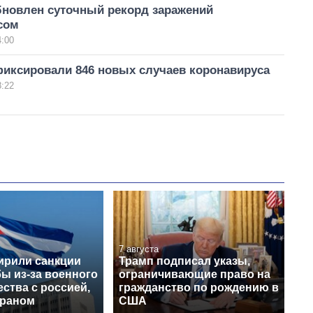
бновлен суточный рекорд заражений
сом
4:00
фиксировали 846 новых случаев коронавируса
8:22
7 августа
рили санкции
Трамп подписал указы,
ы из-за военного
ограничивающие право на
ства с россией,
гражданство по рождению в
Ираном
США