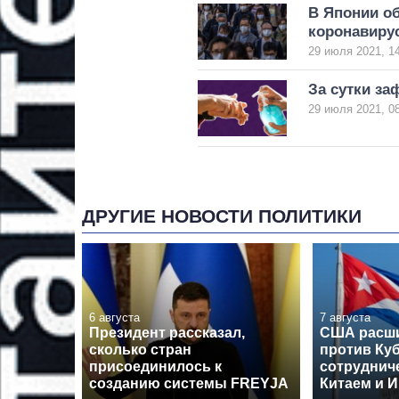
В Японии о
коронавиру
29 июля 2021, 1
За сутки за
29 июля 2021, 0
ДРУГИЕ НОВОСТИ ПОЛИТИКИ
6 августа
7 августа
Президент рассказал,
США расши
сколько стран
против Куб
присоединилось к
сотрудниче
созданию системы FREYJA
Китаем и 