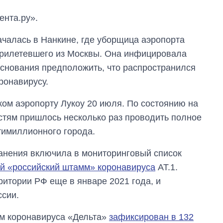
ента.ру».
ачалась в Нанкине, где уборщица аэропорта
 прилетевшего из Москвы. Она инфицировала
 основания предположить, что распространился
ронавирусу.
ом аэропорту Лукоу 20 июля. По состоянию на
астям пришлось несколько раз проводить полное
тимиллионного города.
анения включила в мониторинговый список
й «российский штамм» коронавируса
AT.1.
Восемь
итории РФ еще в январе 2021 года, и
массированных
ссии.
ударов по Украине
за лето: Киев и
мм коронавируса «Дельта»
зафиксирован в 132
область стали