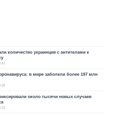
ли количество украинцев с антителами к
су
3:47
ронавируса: в мире заболели более 197 млн
9:20
афиксировали около тысячи новых случаев
са
8:22