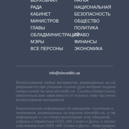
ВЕРХОВНАЯ
НАУКА
РАДА
НАЦИОНАЛЬНАЯ
КАБИНЕТ
БЕЗОПАСНОСТЬ
МИНИСТРОВ
ОБЩЕСТВО
ГЛАВЫ
ПОЛИТИКА
ОБЛАДМИНИСТРАЦИЙ
ПРАВО
МЭРЫ
ФИНАНСЫ
ВСЕ ПЕРСОНЫ
ЭКОНОМИКА
info@slovoidilo.ua
Использование любых материалов, размещённых на сайте,
разрешается при указании ссылки (для интернет-изданий —
гиперссылки) на www.slovoidilo.ua. Ссылка (гиперссылка)
обязательна вне зависимости от полного либо частичного
использования материалов.
Аналитическая информация об обещаниях политиков и
чиновников, размещенных на портале slovoidilo.ua, а также
информация о состоянии выполнения этих обещаний,
собрана и обработана ООО «ИА Слово и Дело» и является
собственностью ООО «ИА Слово и Дело». Инфографики,