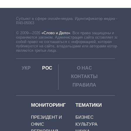
Субъект в сфере онлайн-медиа. Идентификатор медиа –
R40-05063
© 2009—2026
«Слово и Дело»
.
Все права защищены и
охраняются законом. Администрация сайта оставляет за
собой право не соглашаться с информацией, которая
публикуется на сайте, владельцами или авторами которой
являются третьи лица.
УКР
РОС
О НАС
КОНТАКТЫ
ПРАВИЛА
МОНИТОРИНГ
ТЕМАТИКИ
ПРЕЗИДЕНТ И
БИЗНЕС
ОФИС
КУЛЬТУРА