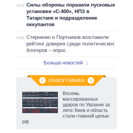
Силы обороны поразили пусковые
13:11
установки «С-400», НПЗ в
Татарстане и подразделение
оккупантов
Стерненко и Портников возглавили
12:52
рейтинг доверия среди политических
блогеров – опрос
Больше новостей
ИНФОГРАФИКА
 как
Восемь
чипы
массированных
ды и
ударов по Украине за
т на
лето: Киев и область
стали главной целью
рф