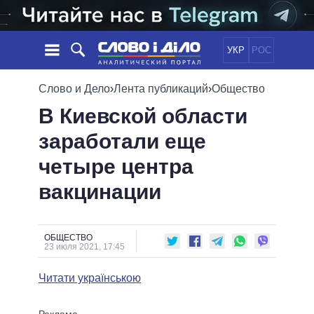
УКР
РОС
НОВОСТИ
Слово и Дело
›
Лента публикаций
›
Общество
В Киевской области
ОБЕЩАНИЯ
ЛЕНТА
ПОЛИТИКА
заработали еще
СОБЫТИЯ
ЭКОНОМИКА
ПОЛИТИКИ
четыре центра
СТАТЬИ
ОБЩЕСТВО
ИНФОГРАФИКА
МНЕНИЯ
МИР
ВСЕ ПОЛИТИКИ
вакцинации
ОБЗОРЫ
ПРЕЗИДЕНТ И ОФИС
ВИДЕО
ДАЙДЖЕСТЫ
ВЕРХОВНАЯ РАДА
ОБЩЕСТВО
ПОДДЕРЖАТЬ
КАБИНЕТ МИНИСТРОВ
23 июля 2021, 17:45
ГЛАВЫ ОБЛАДМИНИСТРАЦИЙ
СРАВНЕНИЕ ПОЛИТИКОВ
Читати українською
МЭРЫ
ВСЕ ПЕРСОНЫ