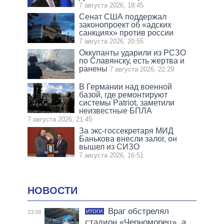
7 августа 2026, 18:45
Сенат США поддержал
законопроект об «адских
санкциях» против россии
7 августа 2026, 20:55
Оккупанты ударили из РСЗО
по Славянску, есть жертва и
ранены
7 августа 2026, 22:29
В Германии над военной
базой, где ремонтируют
системы Patriot, заметили
неизвестные БПЛА
7 августа 2026, 21:45
За экс-госсекретаря МИД
Банькова внесли залог, он
вышел из СИЗО
7 августа 2026, 16:51
НОВОСТИ
Враг обстрелял
ИТОГИ
23:09
стадион «Черноморец», а