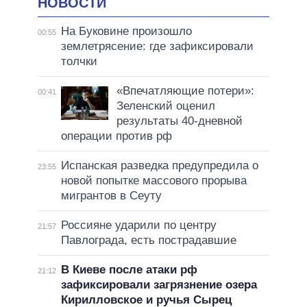
НОВОСТИ
На Буковине произошло
00:55
землетрясение: где зафиксировали
толчки
«Впечатляющие потери»:
00:41
Зеленский оценил
результаты 40-дневной
операции против рф
Испанская разведка предупредила о
23:55
новой попытке массового прорыва
мигрантов в Сеуту
Россияне ударили по центру
21:57
Павлограда, есть пострадавшие
В Киеве после атаки рф
21:12
зафиксировали загрязнение озера
Кирилловское и ручья Сырец