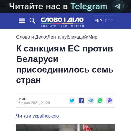
УКР
РОС
НОВОСТИ
Слово и Дело
›
Лента публикаций
›
Мир
К санкциям ЕС против
ОБЕЩАНИЯ
ЛЕНТА
ПОЛИТИКА
Беларуси
СОБЫТИЯ
ЭКОНОМИКА
ПОЛИТИКИ
присоединилось семь
СТАТЬИ
ОБЩЕСТВО
ИНФОГРАФИКА
МНЕНИЯ
МИР
ВСЕ ПОЛИТИКИ
стран
ОБЗОРЫ
ПРЕЗИДЕНТ И ОФИС
ВИДЕО
ДАЙДЖЕСТЫ
ВЕРХОВНАЯ РАДА
МИР
ПОДДЕРЖАТЬ
КАБИНЕТ МИНИСТРОВ
6 июля 2021, 21:20
ГЛАВЫ ОБЛАДМИНИСТРАЦИЙ
СРАВНЕНИЕ ПОЛИТИКОВ
Читати українською
МЭРЫ
ВСЕ ПЕРСОНЫ