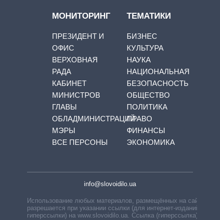
МОНИТОРИНГ
ТЕМАТИКИ
ПРЕЗИДЕНТ И
БИЗНЕС
ОФИС
КУЛЬТУРА
ВЕРХОВНАЯ
НАУКА
РАДА
НАЦИОНАЛЬНАЯ
КАБИНЕТ
БЕЗОПАСНОСТЬ
МИНИСТРОВ
ОБЩЕСТВО
ГЛАВЫ
ПОЛИТИКА
ОБЛАДМИНИСТРАЦИЙ
ПРАВО
МЭРЫ
ФИНАНСЫ
ВСЕ ПЕРСОНЫ
ЭКОНОМИКА
info@slovoidilo.ua
Использование любых материалов, размещённых на сайте,
разрешается при указании ссылки (для интернет-изданий —
гиперссылки) на www.slovoidilo.ua. Ссылка (гиперссылка)