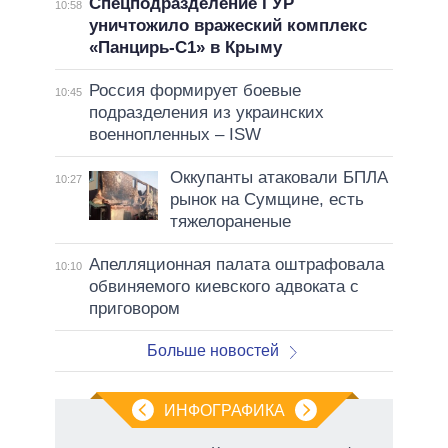
Спецподразделение ГУР
10:58
уничтожило вражеский комплекс
«Панцирь-С1» в Крыму
Россия формирует боевые
10:45
подразделения из украинских
военнопленных – ISW
Оккупанты атаковали БПЛА
10:27
рынок на Сумщине, есть
тяжелораненые
Апелляционная палата оштрафовала
10:10
обвиняемого киевского адвоката с
приговором
Больше новостей
ИНФОГРАФИКА