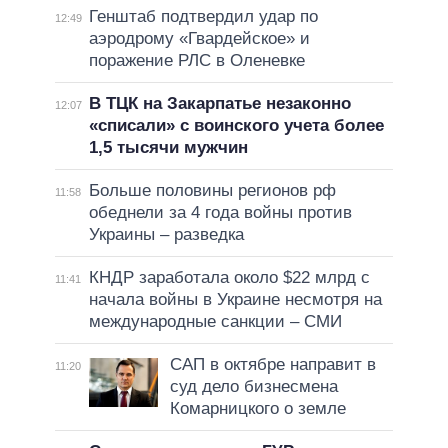
Генштаб подтвердил удар по
12:49
аэродрому «Гвардейское» и
поражение РЛС в Оленевке
В ТЦК на Закарпатье незаконно
12:07
«списали» с воинского учета более
1,5 тысячи мужчин
Больше половины регионов рф
11:58
обеднели за 4 года войны против
Украины – разведка
КНДР заработала около $22 млрд с
11:41
начала войны в Украине несмотря на
международные санкции – СМИ
САП в октябре направит в
11:20
суд дело бизнесмена
Комарницкого о земле