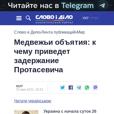
УКР
РОС
НОВОСТИ
Слово и Дело
›
Лента публикаций
›
Мир
Медвежьи объятия: к
ОБЕЩАНИЯ
ЛЕНТА
ПОЛИТИКА
чему приведет
СОБЫТИЯ
ЭКОНОМИКА
ПОЛИТИКИ
задержание
СТАТЬИ
ОБЩЕСТВО
ИНФОГРАФИКА
МНЕНИЯ
МИР
ВСЕ ПОЛИТИКИ
Протасевича
ОБЗОРЫ
ПРЕЗИДЕНТ И ОФИС
ВИДЕО
ДАЙДЖЕСТЫ
ВЕРХОВНАЯ РАДА
МИР
ПОДДЕРЖАТЬ
КАБИНЕТ МИНИСТРОВ
25 мая 2021, 16:51
ГЛАВЫ ОБЛАДМИНИСТРАЦИЙ
СРАВНЕНИЕ ПОЛИТИКОВ
Читати українською
МЭРЫ
ВСЕ ПЕРСОНЫ
Украина с начала суток 26