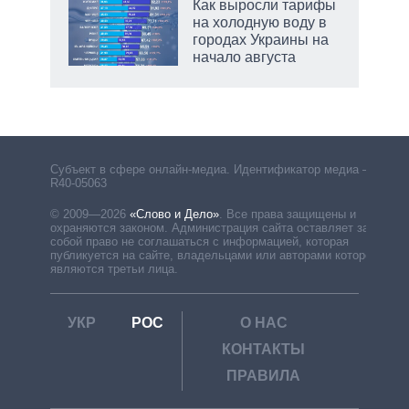
Как выросли тарифы
на холодную воду в
городах Украины на
начало августа
Субъект в сфере онлайн-медиа. Идентификатор медиа –
R40-05063
© 2009—2026
«Слово и Дело»
.
Все права защищены и
охраняются законом. Администрация сайта оставляет за
собой право не соглашаться с информацией, которая
публикуется на сайте, владельцами или авторами которой
являются третьи лица.
УКР
РОС
О НАС
КОНТАКТЫ
ПРАВИЛА