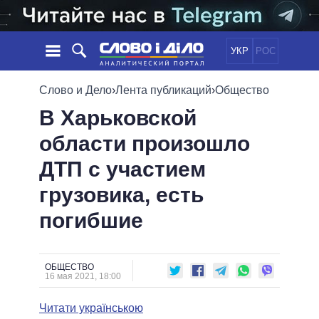
УКР
РОС
НОВОСТИ
Слово и Дело
›
Лента публикаций
›
Общество
В Харьковской
ОБЕЩАНИЯ
ЛЕНТА
ПОЛИТИКА
области произошло
СОБЫТИЯ
ЭКОНОМИКА
ПОЛИТИКИ
ДТП с участием
СТАТЬИ
ОБЩЕСТВО
ИНФОГРАФИКА
МНЕНИЯ
МИР
ВСЕ ПОЛИТИКИ
грузовика, есть
ОБЗОРЫ
ПРЕЗИДЕНТ И ОФИС
погибшие
ВИДЕО
ДАЙДЖЕСТЫ
ВЕРХОВНАЯ РАДА
ПОДДЕРЖАТЬ
КАБИНЕТ МИНИСТРОВ
ГЛАВЫ ОБЛАДМИНИСТРАЦИЙ
ОБЩЕСТВО
СРАВНЕНИЕ ПОЛИТИКОВ
16 мая 2021, 18:00
МЭРЫ
Читати українською
ВСЕ ПЕРСОНЫ