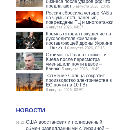
бизнеса после ударов рф: что
предлагают
5 августа 2026, 23:45
Россия сбросила четыре КАБа
на Сумы: есть раненые,
повреждены ТЦ и многоэтажки
6 августа 2026, 04:37
Кремль готовил покушение на
руководителя компании,
поставляющей дроны Украине
– Die Zeit
6 августа 2026, 02:15
Стоимость Плана стойкости
Киева после пересмотра
уменьшили почти вдвое –
Кличко
5 августа 2026, 19:49
Затмение Солнца сократит
производство электричества в
ЕС почти на 10 ГВт
6 августа 2026, 03:59
НОВОСТИ
США восстановили полноценный
09:12
обмен разведданными с Украиной –