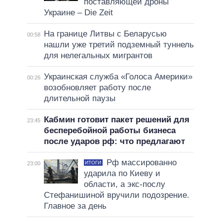
поставляющей дроны
Украине – Die Zeit
На границе Литвы с Беларусью
00:58
нашли уже третий подземный туннель
для нелегальных мигрантов
Украинская служба «Голоса Америки»
00:26
возобновляет работу после
длительной паузы
Кабмин готовит пакет решений для
23:45
бесперебойной работы бизнеса
после ударов рф: что предлагают
Рф массированно
ИТОГИ
23:00
ударила по Киеву и
области, а экс-послу
Стефанишиной вручили подозрение.
Главное за день