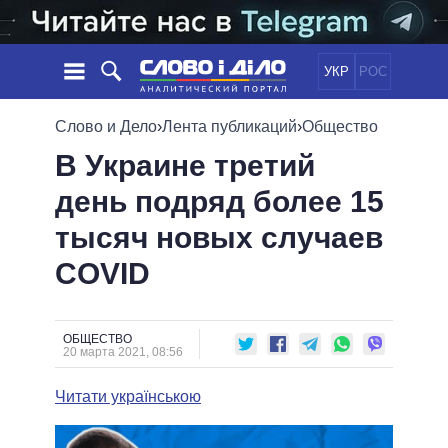
УКР
РОС
НОВОСТИ
Слово и Дело
›
Лента публикаций
›
Общество
В Украине третий
ОБЕЩАНИЯ
ЛЕНТА
ПОЛИТИКА
день подряд более 15
СОБЫТИЯ
ЭКОНОМИКА
ПОЛИТИКИ
тысяч новых случаев
СТАТЬИ
ОБЩЕСТВО
ИНФОГРАФИКА
МНЕНИЯ
МИР
ВСЕ ПОЛИТИКИ
COVID
ОБЗОРЫ
ПРЕЗИДЕНТ И ОФИС
ВИДЕО
ДАЙДЖЕСТЫ
ВЕРХОВНАЯ РАДА
ОБЩЕСТВО
ПОДДЕРЖАТЬ
КАБИНЕТ МИНИСТРОВ
20 марта 2021, 08:56
ГЛАВЫ ОБЛАДМИНИСТРАЦИЙ
СРАВНЕНИЕ ПОЛИТИКОВ
Читати українською
МЭРЫ
ВСЕ ПЕРСОНЫ