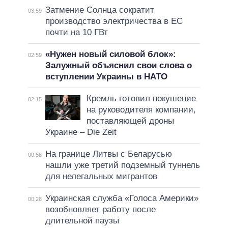
Затмение Солнца сократит
03:59
производство электричества в ЕС
почти на 10 ГВт
«Нужен новый силовой блок»:
02:59
Залужный объяснил свои слова о
вступлении Украины в НАТО
Кремль готовил покушение
02:15
на руководителя компании,
поставляющей дроны
Украине – Die Zeit
На границе Литвы с Беларусью
00:58
нашли уже третий подземный туннель
для нелегальных мигрантов
Украинская служба «Голоса Америки»
00:26
возобновляет работу после
длительной паузы