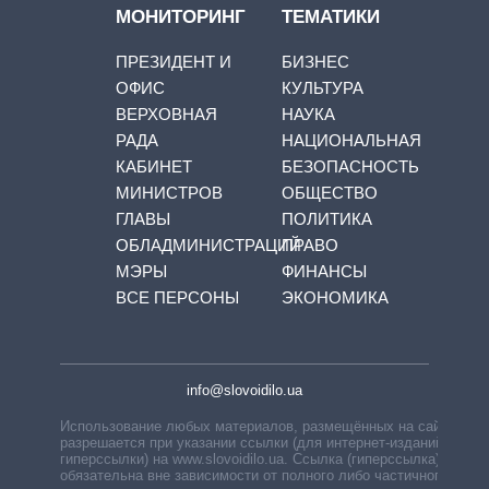
МОНИТОРИНГ
ТЕМАТИКИ
ПРЕЗИДЕНТ И
БИЗНЕС
ОФИС
КУЛЬТУРА
ВЕРХОВНАЯ
НАУКА
РАДА
НАЦИОНАЛЬНАЯ
КАБИНЕТ
БЕЗОПАСНОСТЬ
МИНИСТРОВ
ОБЩЕСТВО
ГЛАВЫ
ПОЛИТИКА
ОБЛАДМИНИСТРАЦИЙ
ПРАВО
МЭРЫ
ФИНАНСЫ
ВСЕ ПЕРСОНЫ
ЭКОНОМИКА
info@slovoidilo.ua
Использование любых материалов, размещённых на сайте,
разрешается при указании ссылки (для интернет-изданий —
гиперссылки) на www.slovoidilo.ua. Ссылка (гиперссылка)
обязательна вне зависимости от полного либо частичного