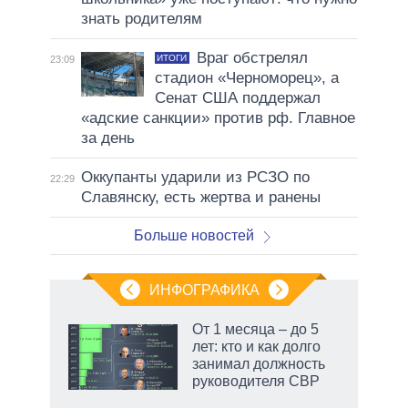
знать родителям
Враг обстрелял
ИТОГИ
23:09
стадион «Черноморец», а
Сенат США поддержал
«адские санкции» против рф. Главное
за день
Оккупанты ударили из РСЗО по
22:29
Славянску, есть жертва и ранены
Больше новостей
ИНФОГРАФИКА
 как
От 1 месяца – до 5
чипы
лет: кто и как долго
ды и
занимал должность
т на
руководителя СВР