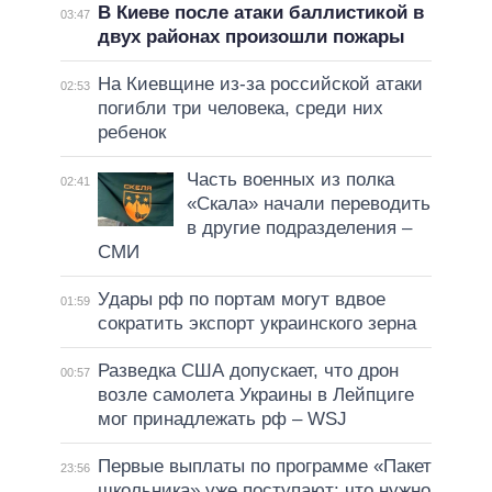
В Киеве после атаки баллистикой в
03:47
двух районах произошли пожары
На Киевщине из-за российской атаки
02:53
погибли три человека, среди них
ребенок
Часть военных из полка
02:41
«Скала» начали переводить
в другие подразделения –
СМИ
Удары рф по портам могут вдвое
01:59
сократить экспорт украинского зерна
Разведка США допускает, что дрон
00:57
возле самолета Украины в Лейпциге
мог принадлежать рф – WSJ
Первые выплаты по программе «Пакет
23:56
школьника» уже поступают: что нужно