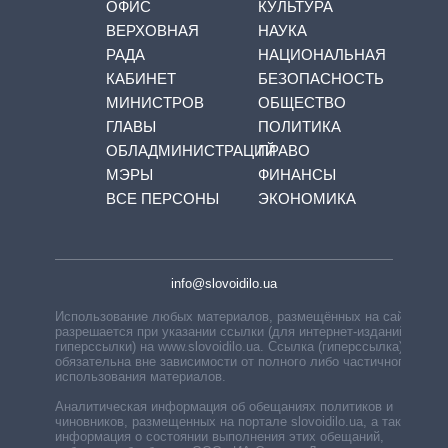
ОФИС
КУЛЬТУРА
ВЕРХОВНАЯ
НАУКА
РАДА
НАЦИОНАЛЬНАЯ
КАБИНЕТ
БЕЗОПАСНОСТЬ
МИНИСТРОВ
ОБЩЕСТВО
ГЛАВЫ
ПОЛИТИКА
ОБЛАДМИНИСТРАЦИЙ
ПРАВО
МЭРЫ
ФИНАНСЫ
ВСЕ ПЕРСОНЫ
ЭКОНОМИКА
info@slovoidilo.ua
Использование любых материалов, размещённых на сайте,
разрешается при указании ссылки (для интернет-изданий —
гиперссылки) на www.slovoidilo.ua. Ссылка (гиперссылка)
обязательна вне зависимости от полного либо частичного
использования материалов.
Аналитическая информация об обещаниях политиков и
чиновников, размещенных на портале slovoidilo.ua, а также
информация о состоянии выполнения этих обещаний,