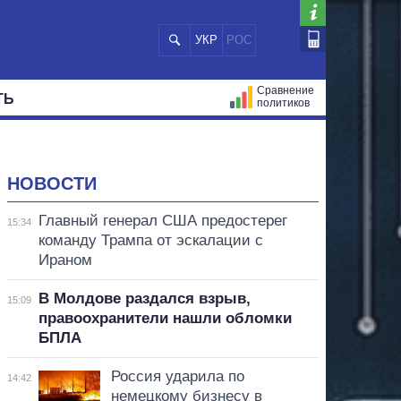
УКР
РОС
Сравнение
ТЬ
политиков
СТРАЦИЙ
МЭРЫ
ВСЕ ПЕРСОНЫ
НОВОСТИ
Главный генерал США предостерег
15:34
команду Трампа от эскалации с
Ираном
В Молдове раздался взрыв,
15:09
правоохранители нашли обломки
БПЛА
Россия ударила по
14:42
немецкому бизнесу в