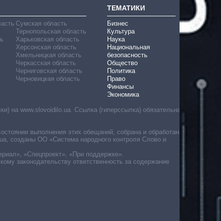
ТЕМАТИКИ
ласть
Сумская область
Бизнес
Тернопольская область
Культура
ь
Харьковская область
Наука
Херсонская область
Национальная
Хмельницкая область
безопасность
Черкасская область
Общество
Черниговская область
Политика
Черновицкая область
Право
Финансы
Экономика
) на www.slovoidilo.ua. Ссылка (гиперссылка) обязательна
состоянии выполнения этих обещаний, собрана и обработана
ua, созданы ОО «Система народного контроля Слово и
ериал», «Спецпроект», «При поддержке».
скому законодательству ответственность за содержание