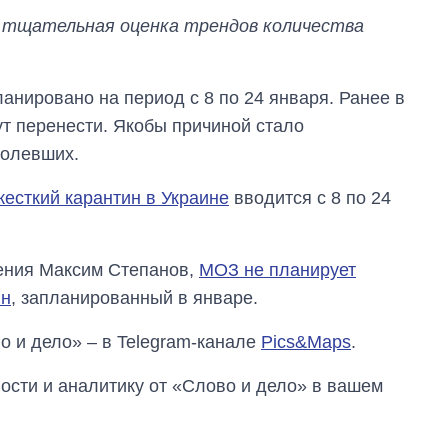
 тщательная оценка трендов количества
ланировано на период с 8 по 24 января. Ранее в
т перенести. Якобы причиной стало
болевших.
жесткий карантин в Украине
вводится с 8 по 24
ения Максим Степанов,
МОЗ не планирует
Восемь
ин
, запланированный в январе.
массированных
ударов по Украине
о и дело» – в Telegram-канале
Pics&Maps
.
за лето: Киев и
область стали
главной целью рф
сти и аналитику от «Слово и дело» в вашем