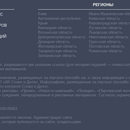
РЕГИОНЫ
Киев
Ивано-Франковская об
ИС
Автономная республика
Киевская область
Крым
Кировоградская област
РОВ
Винницкая область
Луганская область
Волынская область
Львовская область
ЦИЙ
Днепропетровская область
Николаевская область
Донецкая область
Одесская область
Житомирская область
Полтавская область
Закарпатская область
Ровенская область
Запорожская область
 разрешается при указании ссылки (для интернет-изданий — гиперссылки
ния материалов.
овников, размещенных на портале slovoidilo.ua, а также информация о 
«ИА Слово и Дело». Инфографики, размещенные на портале slovoidilo.
о контроля Слово и Дело».
х рекламы: «Промо», «Новости компаний», «Позиция», «Партнерский мат
е суждения, обнародованные в рекламных материалах. Согласно украин
R40-05063
раняются законом. Администрация сайта
, которая публикуется на сайте, владельцами