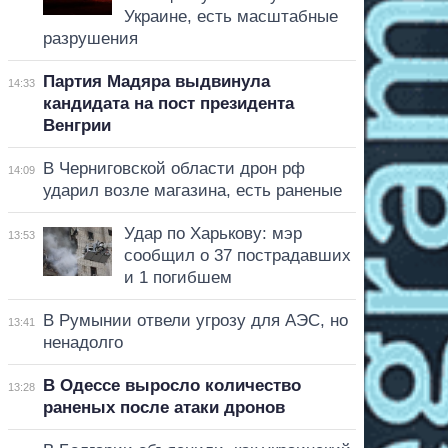
Украине, есть масштабные
разрушения
Партия Мадяра выдвинула
14:33
кандидата на пост президента
Венгрии
В Черниговской области дрон рф
14:09
ударил возле магазина, есть раненые
Удар по Харькову: мэр
13:53
сообщил о 37 пострадавших
и 1 погибшем
В Румынии отвели угрозу для АЭС, но
13:41
ненадолго
В Одессе выросло количество
13:28
раненых после атаки дронов