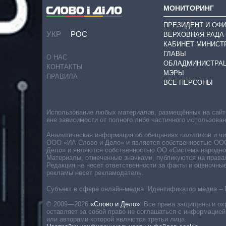
МОНИТОРИНГ
ПРЕЗИДЕНТ И ОФ
УКР
РОС
ВЕРХОВНАЯ РАДА
КАБИНЕТ МИНИСТ
ГЛАВЫ
О НАС
ОБЛАДМИНИСТРА
КОНТАКТЫ
МЭРЫ
ПРАВИЛА
ВСЕ ПЕРСОНЫ
Использование любых материалов, размещённых на сайте,
вне зависимости от полного либо частичного использова
Аналитическая информация об обещаниях политиков и чин
ООО «ИА Слово и Дело» и является собственностью ООО 
Дело» и являются собственностью ОО «Система народног
Материалы, отмеченные значками, публикуются на права
Редакция не несет ответственности за факты и оценочны
рекламы несет рекламодатель.
Субъект в сфере онлайн-медиа. Идентификатор медиа – 
© 2009—2026
«Слово и Дело»
.
Все права защищены и ох
оставляет за собой право не соглашаться с информацией
или авторами которой являются третьи лица.