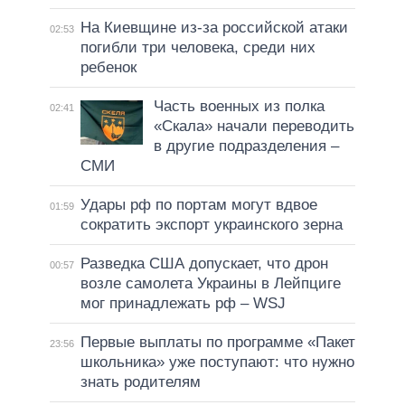
На Киевщине из-за российской атаки
02:53
погибли три человека, среди них
ребенок
Часть военных из полка
02:41
«Скала» начали переводить
в другие подразделения –
СМИ
Удары рф по портам могут вдвое
01:59
сократить экспорт украинского зерна
Разведка США допускает, что дрон
00:57
возле самолета Украины в Лейпциге
мог принадлежать рф – WSJ
Первые выплаты по программе «Пакет
23:56
школьника» уже поступают: что нужно
знать родителям