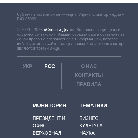
Субъект в сфере онлайн-медиа. Идентификатор медиа –
R40-05063
© 2009—2026
«Слово и Дело»
.
Все права защищены и
охраняются законом. Администрация сайта оставляет за
собой право не соглашаться с информацией, которая
публикуется на сайте, владельцами или авторами которой
являются третьи лица.
УКР
РОС
О НАС
КОНТАКТЫ
ПРАВИЛА
МОНИТОРИНГ
ТЕМАТИКИ
ПРЕЗИДЕНТ И
БИЗНЕС
ОФИС
КУЛЬТУРА
ВЕРХОВНАЯ
НАУКА