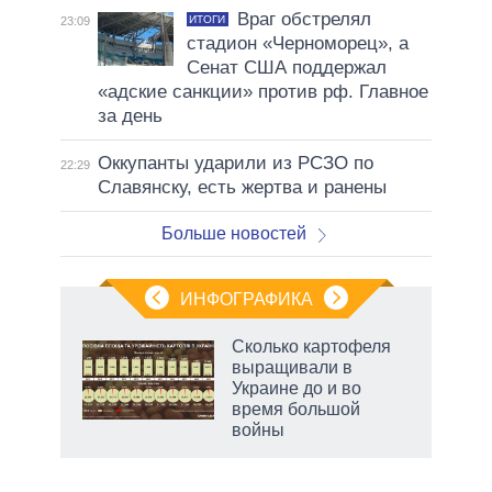
Враг обстрелял
ИТОГИ
23:09
стадион «Черноморец», а
Сенат США поддержал
«адские санкции» против рф. Главное
за день
Оккупанты ударили из РСЗО по
22:29
Славянску, есть жертва и ранены
Больше новостей
ИНФОГРАФИКА
 как
Сколько картофеля
чипы
выращивали в
ды и
Украине до и во
т на
время большой
войны
рф