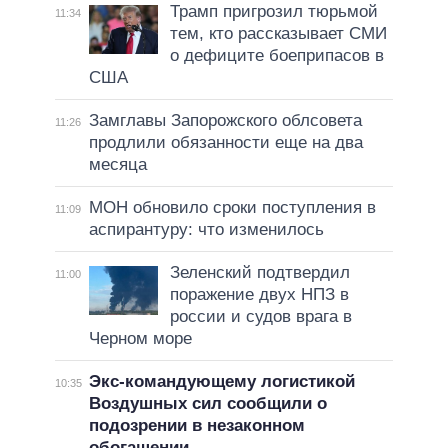
Трамп пригрозил тюрьмой
11:34
тем, кто рассказывает СМИ
о дефиците боеприпасов в
США
Замглавы Запорожского облсовета
11:26
продлили обязанности еще на два
месяца
МОН обновило сроки поступления в
11:09
аспирантуру: что изменилось
Зеленский подтвердил
11:00
поражение двух НПЗ в
россии и судов врага в
Черном море
Экс-командующему логистикой
10:35
Воздушных сил сообщили о
подозрении в незаконном
обогащении