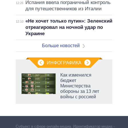
Испания ввела пограничный контроль
12:26
для путешественников из Италии
«Не хочет только путин»: Зеленский
12:10
отреагировал на ночной удар по
Украине
Больше новостей
ИНФОГРАФИКА
еля
Как изменился
бюджет
Министерства
обороны за 13 лет
войны с россией
рф
Субъект в сфере онлайн-медиа. Идентификатор медиа –