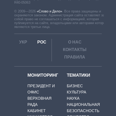
R40-05063
© 2009—2026
«Слово и Дело»
.
Все права защищены и
охраняются законом. Администрация сайта оставляет за
собой право не соглашаться с информацией, которая
публикуется на сайте, владельцами или авторами которой
являются третьи лица.
УКР
РОС
О НАС
КОНТАКТЫ
ПРАВИЛА
МОНИТОРИНГ
ТЕМАТИКИ
ПРЕЗИДЕНТ И
БИЗНЕС
ОФИС
КУЛЬТУРА
ВЕРХОВНАЯ
НАУКА
РАДА
НАЦИОНАЛЬНАЯ
КАБИНЕТ
БЕЗОПАСНОСТЬ