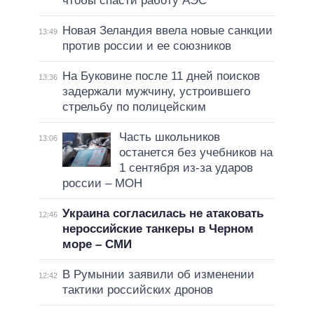
чтобы спасти работу АЭС
Новая Зеландия ввела новые санкции
13:49
против россии и ее союзников
На Буковине после 11 дней поисков
13:36
задержали мужчину, устроившего
стрельбу по полицейским
Часть школьников
13:06
останется без учебников на
1 сентября из-за ударов
россии – МОН
Украина согласилась не атаковать
12:46
нероссийские танкеры в Черном
море – СМИ
В Румынии заявили об изменении
12:42
тактики российских дронов