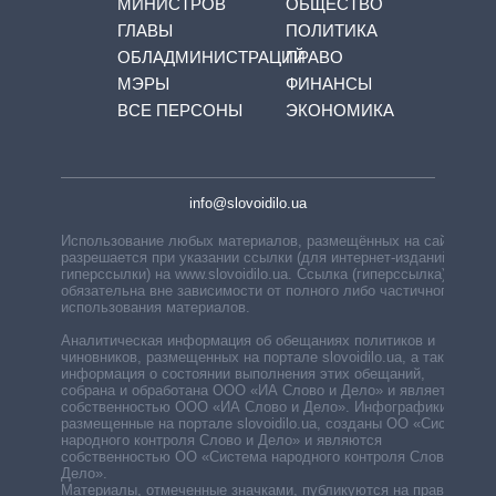
МИНИСТРОВ
ОБЩЕСТВО
ГЛАВЫ
ПОЛИТИКА
ОБЛАДМИНИСТРАЦИЙ
ПРАВО
МЭРЫ
ФИНАНСЫ
ВСЕ ПЕРСОНЫ
ЭКОНОМИКА
info@slovoidilo.ua
Использование любых материалов, размещённых на сайте,
разрешается при указании ссылки (для интернет-изданий —
гиперссылки) на www.slovoidilo.ua. Ссылка (гиперссылка)
обязательна вне зависимости от полного либо частичного
использования материалов.
Аналитическая информация об обещаниях политиков и
чиновников, размещенных на портале slovoidilo.ua, а также
информация о состоянии выполнения этих обещаний,
собрана и обработана ООО «ИА Слово и Дело» и является
собственностью ООО «ИА Слово и Дело». Инфографики,
размещенные на портале slovoidilo.ua, созданы ОО «Система
народного контроля Слово и Дело» и являются
собственностью ОО «Система народного контроля Слово и
Дело».
Материалы, отмеченные значками, публикуются на правах