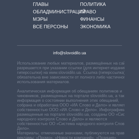
ГЛАВЫ
ПОЛИТИКА
ОБЛАДМИНИСТРАЦИЙ
ПРАВО
МЭРЫ
ФИНАНСЫ
ВСЕ ПЕРСОНЫ
ЭКОНОМИКА
info@slovoidilo.ua
Использование любых материалов, размещённых на сайте,
разрешается при указании ссылки (для интернет-изданий —
гиперссылки) на www.slovoidilo.ua. Ссылка (гиперссылка)
обязательна вне зависимости от полного либо частичного
использования материалов.
Аналитическая информация об обещаниях политиков и
чиновников, размещенных на портале slovoidilo.ua, а также
информация о состоянии выполнения этих обещаний,
собрана и обработана ООО «ИА Слово и Дело» и является
собственностью ООО «ИА Слово и Дело». Инфографики,
размещенные на портале slovoidilo.ua, созданы ОО «Система
народного контроля Слово и Дело» и являются
собственностью ОО «Система народного контроля Слово и
Дело».
Материалы, отмеченные значками, публикуются на правах
рекламы: «Промо», «Новости компаний», «Позиция»,