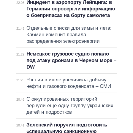
Инцидент в аэропорту Лейпцига: в
22:03
Германии опровергли информацию
о боеприпасах на борту самолета
Отдельные списки для зимы и лета:
21:49
Кабмин изменит правила
распределения электроэнергии
Немецкое грузовое судно попало
21:29
под атаку дронами в Черном море –
DW
Россия в июле увеличила добычу
21:25
нефти и газового конденсата – СМИ
С оккупированных территорий
20:46
вернули еще одну группу украинских
детей и подростков
Зеленский поручил подготовить
20:41
«специальную санкционную