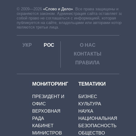
© 2009—2026
«Слово и Дело»
.
Все права защищены и
охраняются законом. Администрация сайта оставляет за
собой право не соглашаться с информацией, которая
публикуется на сайте, владельцами или авторами которой
являются третьи лица.
УКР
РОС
О НАС
КОНТАКТЫ
ПРАВИЛА
МОНИТОРИНГ
ТЕМАТИКИ
ПРЕЗИДЕНТ И
БИЗНЕС
ОФИС
КУЛЬТУРА
ВЕРХОВНАЯ
НАУКА
РАДА
НАЦИОНАЛЬНАЯ
КАБИНЕТ
БЕЗОПАСНОСТЬ
МИНИСТРОВ
ОБЩЕСТВО