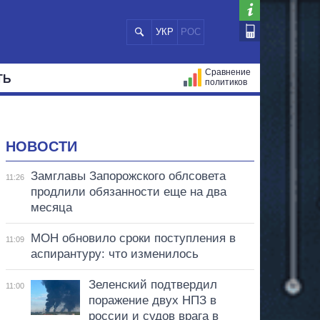
УКР
РОС
Сравнение
ТЬ
политиков
СТРАЦИЙ
МЭРЫ
ВСЕ ПЕРСОНЫ
НОВОСТИ
Замглавы Запорожского облсовета
11:26
продлили обязанности еще на два
месяца
МОН обновило сроки поступления в
11:09
аспирантуру: что изменилось
Зеленский подтвердил
11:00
поражение двух НПЗ в
россии и судов врага в