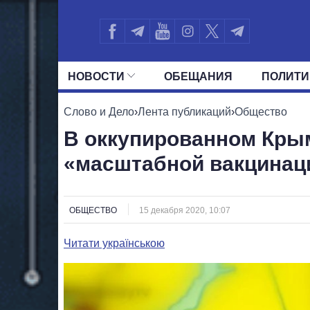
НОВОСТИ
ОБЕЩАНИЯ
ПОЛИТИ
ВСЕ ПОЛИТИКИ
ПРЕЗИДЕНТ И ОФ
Слово и Дело
›
Лента публикаций
›
Общество
В оккупированном Кры
«масштабной вакцинац
ОБЩЕСТВО
15 декабря 2020, 10:07
Читати українською