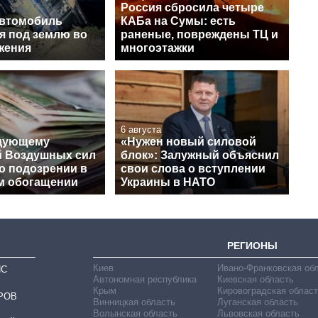
Россия сбросила четыре
автомобиль
КАБа на Сумы: есть
я под землю во
раненые, повреждены ТЦ и
жения
многоэтажки
6 августа
ндующему
«Нужен новый силовой
й Воздушных сил
блок»: Залужный объяснил
о подозрении в
свои слова о вступлении
м обогащении
Украины в НАТО
РЕГИОНЫ
Киев
Ивано-Франковская об
ИС
Автономная республика
Киевская область
Крым
Кировоградская област
РОВ
Винницкая область
Луганская область
Волынская область
Львовская область