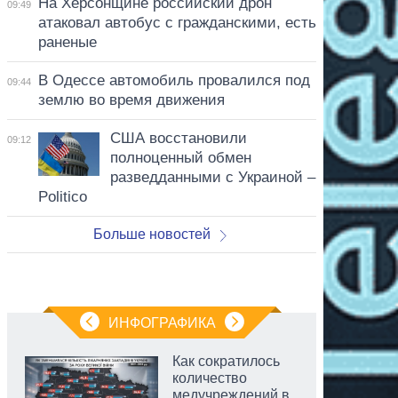
На Херсонщине российский дрон
09:49
атаковал автобус с гражданскими, есть
раненые
В Одессе автомобиль провалился под
09:44
землю во время движения
США восстановили
09:12
полноценный обмен
разведданными с Украиной –
Politico
Больше новостей
ИНФОГРАФИКА
Как сократилось
количество
медучреждений в