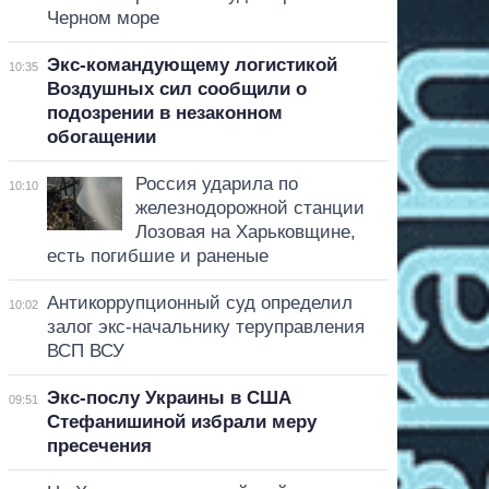
Черном море
Экс-командующему логистикой
10:35
Воздушных сил сообщили о
подозрении в незаконном
обогащении
Россия ударила по
10:10
железнодорожной станции
Лозовая на Харьковщине,
есть погибшие и раненые
Антикоррупционный суд определил
10:02
залог экс-начальнику теруправления
ВСП ВСУ
Экс-послу Украины в США
09:51
Стефанишиной избрали меру
пресечения