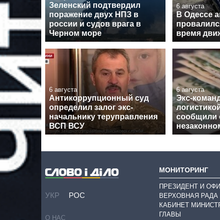
Зеленский подтвердил
6 августа
поражение двух НПЗ в
В Одессе 
россии и судов врага в
провалилс
Черном море
время дви
6 августа
6 августа
Антикоррупционный суд
Экс-кома
определил залог экс-
логистико
начальнику теруправления
сообщили 
ВСП ВСУ
незаконно
МОНИТОРИНГ
ПРЕЗИДЕНТ И ОФ
УКР
РОС
ВЕРХОВНАЯ РАДА
КАБИНЕТ МИНИСТ
ГЛАВЫ
О НАС