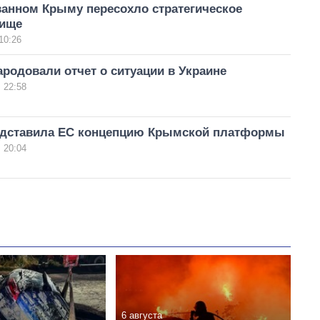
ванном Крыму пересохло стратегическое
лище
10:26
ародовали отчет о ситуации в Украине
 22:58
едставила ЕС концепцию Крымской платформы
 20:04
6 августа