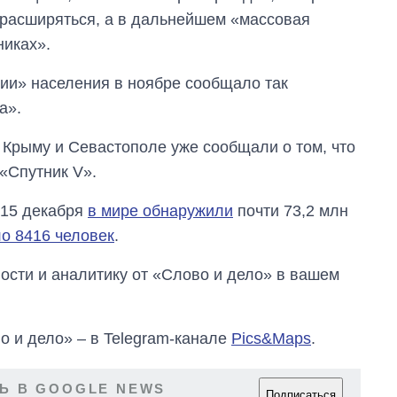
городах Украины
т расширяться, а в дальнейшем «массовая
на начало августа
никах».
ции» населения в ноябре сообщало так
а».
 Крыму и Севастополе уже сообщали о том, что
«Спутник V».
 15 декабря
в мире обнаружили
почти 73,2 млн
о 8416 человек
.
сти и аналитику от «Слово и дело» в вашем
о и дело» – в Telegram-канале
Pics&Maps
.
Ь В GOOGLE NEWS
Подписаться