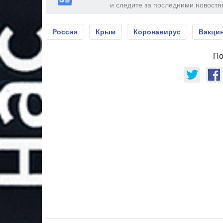
и следите за последними новостя
Россия
Крым
Коронавирус
Вакци
По