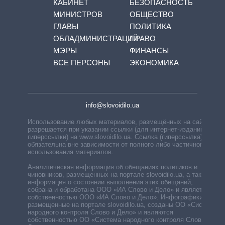
КАБИНЕТ
БЕЗОПАСНОСТЬ
МИНИСТРОВ
ОБЩЕСТВО
ГЛАВЫ
ПОЛИТИКА
ОБЛАДМИНИСТРАЦИЙ
ПРАВО
МЭРЫ
ФИНАНСЫ
ВСЕ ПЕРСОНЫ
ЭКОНОМИКА
info@slovoidilo.ua
Использование любых материалов, размещённых на сайте,
разрешается при указании ссылки (для интернет-изданий —
гиперссылки) на www.slovoidilo.ua. Ссылка (гиперссылка)
обязательна вне зависимости от полного либо частичного
использования материалов.
Аналитическая информация об обещаниях политиков и
чиновников, размещенных на портале slovoidilo.ua, а также
информация о состоянии выполнения этих обещаний,
собрана и обработана ООО «ИА Слово и Дело» и является
собственностью ООО «ИА Слово и Дело». Инфографики,
размещенные на портале slovoidilo.ua, созданы ОО «Система
народного контроля Слово и Дело» и являются
собственностью ОО «Система народного контроля Слово и