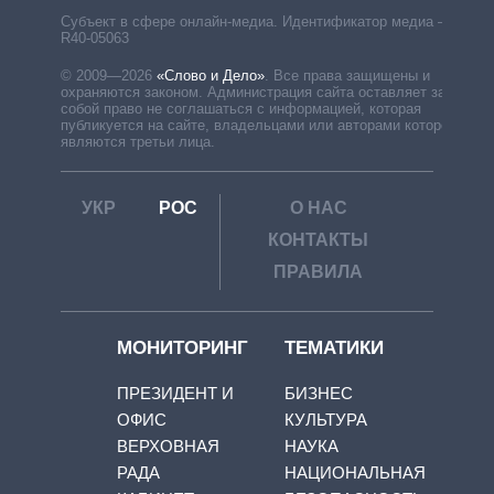
Субъект в сфере онлайн-медиа. Идентификатор медиа –
R40-05063
© 2009—2026
«Слово и Дело»
.
Все права защищены и
охраняются законом. Администрация сайта оставляет за
собой право не соглашаться с информацией, которая
публикуется на сайте, владельцами или авторами которой
являются третьи лица.
УКР
РОС
О НАС
КОНТАКТЫ
ПРАВИЛА
МОНИТОРИНГ
ТЕМАТИКИ
ПРЕЗИДЕНТ И
БИЗНЕС
ОФИС
КУЛЬТУРА
ВЕРХОВНАЯ
НАУКА
РАДА
НАЦИОНАЛЬНАЯ