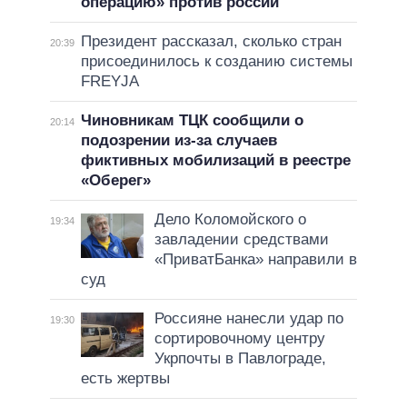
операцию» против россии
Президент рассказал, сколько стран
20:39
присоединилось к созданию системы
FREYJA
Чиновникам ТЦК сообщили о
20:14
подозрении из-за случаев
фиктивных мобилизаций в реестре
«Оберег»
Дело Коломойского о
19:34
завладении средствами
«ПриватБанка» направили в
суд
Россияне нанесли удар по
19:30
сортировочному центру
Укрпочты в Павлограде,
есть жертвы