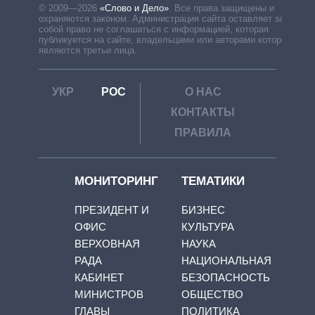
© 2009—2026
«Слово и Дело»
.
Все права защищены и
охраняются законом. Администрация сайта оставляет за
собой право не соглашаться с информацией, которая
публикуется на сайте, владельцами или авторами которой
являются третьи лица.
УКР
РОС
О НАС
КОНТАКТЫ
ПРАВИЛА
МОНИТОРИНГ
ТЕМАТИКИ
ПРЕЗИДЕНТ И
БИЗНЕС
ОФИС
КУЛЬТУРА
ВЕРХОВНАЯ
НАУКА
РАДА
НАЦИОНАЛЬНАЯ
КАБИНЕТ
БЕЗОПАСНОСТЬ
МИНИСТРОВ
ОБЩЕСТВО
ГЛАВЫ
ПОЛИТИКА