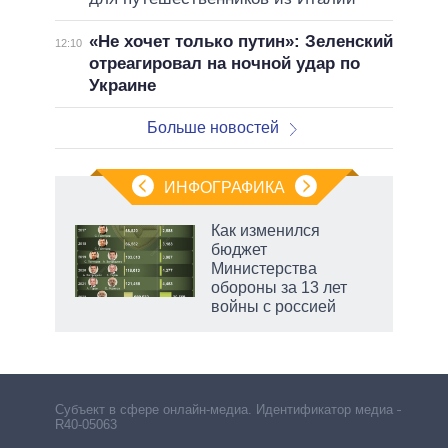
«Не хочет только путин»: Зеленский
12:10
отреагировал на ночной удар по
Украине
Больше новостей
ИНФОГРАФИКА
 5
Как изменился
го
бюджет
сть
Министерства
ВР
обороны за 13 лет
войны с россией
рф
Субъект в сфере онлайн-медиа. Идентификатор медиа –
R40-05063