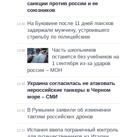
санкции против россии и ее
союзников
На Буковине после 11 дней поисков
13:36
задержали мужчину, устроившего
стрельбу по полицейским
Часть школьников
13:06
останется без учебников на
1 сентября из-за ударов
россии – МОН
Украина согласилась не атаковать
12:46
нероссийские танкеры в Черном
море – СМИ
В Румынии заявили об изменении
12:42
тактики российских дронов
Испания ввела пограничный контроль
12:26
для путешественников из Италии