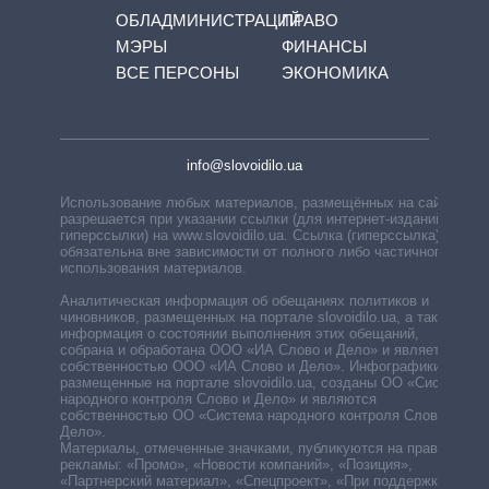
ОБЛАДМИНИСТРАЦИЙ
ПРАВО
МЭРЫ
ФИНАНСЫ
ВСЕ ПЕРСОНЫ
ЭКОНОМИКА
info@slovoidilo.ua
Использование любых материалов, размещённых на сайте,
разрешается при указании ссылки (для интернет-изданий —
гиперссылки) на www.slovoidilo.ua. Ссылка (гиперссылка)
обязательна вне зависимости от полного либо частичного
использования материалов.
Аналитическая информация об обещаниях политиков и
чиновников, размещенных на портале slovoidilo.ua, а также
информация о состоянии выполнения этих обещаний,
собрана и обработана ООО «ИА Слово и Дело» и является
собственностью ООО «ИА Слово и Дело». Инфографики,
размещенные на портале slovoidilo.ua, созданы ОО «Система
народного контроля Слово и Дело» и являются
собственностью ОО «Система народного контроля Слово и
Дело».
Материалы, отмеченные значками, публикуются на правах
рекламы: «Промо», «Новости компаний», «Позиция»,
«Партнерский материал», «Спецпроект», «При поддержке».