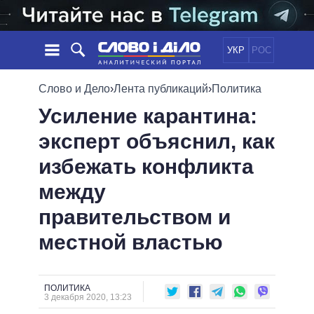
УКР
РОС
НОВОСТИ
Слово и Дело
›
Лента публикаций
›
Политика
Усиление карантина:
ОБЕЩАНИЯ
ЛЕНТА
ПОЛИТИКА
эксперт объяснил, как
СОБЫТИЯ
ЭКОНОМИКА
ПОЛИТИКИ
избежать конфликта
СТАТЬИ
ОБЩЕСТВО
ИНФОГРАФИКА
МНЕНИЯ
МИР
ВСЕ ПОЛИТИКИ
между
ОБЗОРЫ
ПРЕЗИДЕНТ И ОФИС
правительством и
ВИДЕО
ДАЙДЖЕСТЫ
ВЕРХОВНАЯ РАДА
местной властью
ПОДДЕРЖАТЬ
КАБИНЕТ МИНИСТРОВ
ГЛАВЫ ОБЛАДМИНИСТРАЦИЙ
СРАВНЕНИЕ ПОЛИТИКОВ
МЭРЫ
ПОЛИТИКА
3 декабря 2020, 13:23
ВСЕ ПЕРСОНЫ