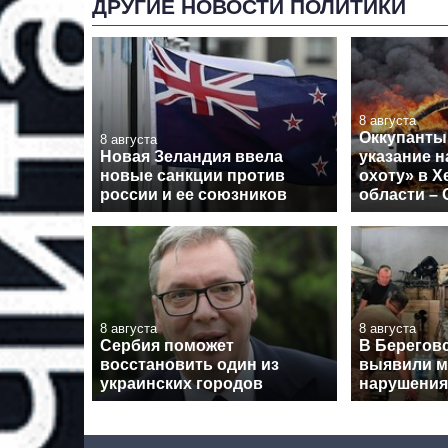
ДРУГИЕ НОВОСТИ ПОЛИТИКИ
8 августа
Оккупанты
8 августа
Новая Зеландия ввела
указание 
новые санкции против
охоту» в Х
россии и ее союзников
области –
8 августа
8 августа
Сербия поможет
В Берегов
восстановить один из
выявили 
украинских городов
нарушения