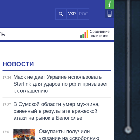
УКР
РОС
Сравнение
ТЬ
политиков
СТРАЦИЙ
МЭРЫ
ВСЕ ПЕРСОНЫ
НОВОСТИ
Маск не дает Украине использовать
17:34
Starlink для ударов по рф и призывает
к соглашению
В Сумской области умер мужчина,
17:27
раненный в результате вражеской
атаки на рынок в Белополье
Оккупанты получили
17:01
указание на «свободную