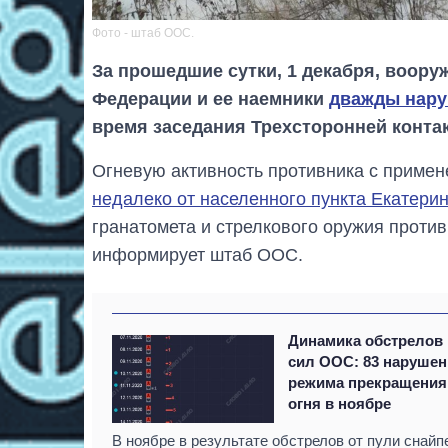
Фото - штаб ООС.
За прошедшие сутки, 1 декабря, воор
Федерации и ее наемники
дважды нару
время заседания Трехсторонней контак
Огневую активность противника с приме
недалеко от населенного пункта Екатери
гранатомета и стрелкового оружия против
информирует штаб ООС.
Динамика обстрелов
сил ООС: 83 наруше
режима прекращения
огня в ноябре
В ноябре в результате обстрелов от пули снайп