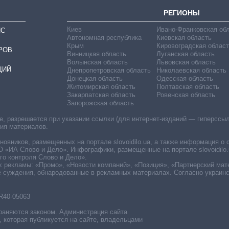
РЕГИОНЫ
Киев
Ивано-Франковская об
ИС
Автономная республика
Киевская область
Крым
Кировоградская област
РОВ
Винницкая область
Луганская область
Волынская область
Львовская область
ЦИЙ
Днепропетровская область
Николаевская область
Донецкая область
Одесская область
Житомирская область
Полтавская область
Закарпатская область
Ровенская область
Запорожская область
 разрешается при указании ссылки (для интернет-изданий — гиперссылки
ния материалов.
овников, размещенных на портале slovoidilo.ua, а также информация о 
«ИА Слово и Дело». Инфографики, размещенные на портале slovoidilo.
о контроля Слово и Дело».
х рекламы: «Промо», «Новости компаний», «Позиция», «Партнерский мат
е суждения, обнародованные в рекламных материалах. Согласно украин
R40-05063
раняются законом. Администрация сайта
, которая публикуется на сайте, владельцами