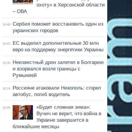
охоту» в Херсонской области
– ОВА
Сербия поможет восстановить один из
16:48
украинских городов
ЕС выделил дополнительные 30 млн
16:42
евро на поддержку энергетики Украины
Неизвестный дрон залетел в Болгарию
16:36
и взорвался возле границы с
Румынией
Россияне атаковали Никополь: сгорел
16:16
автобус, погиб водитель
«Будет сложная зима»:
16:05
Вучич не верит, что война в
Украине завершится в
ближайшие месяцы