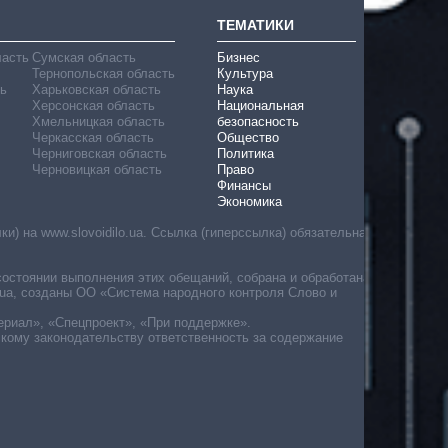
ТЕМАТИКИ
ласть
Сумская область
Бизнес
Тернопольская область
Культура
ь
Харьковская область
Наука
Херсонская область
Национальная
Хмельницкая область
безопасность
Черкасская область
Общество
Черниговская область
Политика
Черновицкая область
Право
Финансы
Экономика
) на www.slovoidilo.ua. Ссылка (гиперссылка) обязательна
состоянии выполнения этих обещаний, собрана и обработана
ua, созданы ОО «Система народного контроля Слово и
ериал», «Спецпроект», «При поддержке».
скому законодательству ответственность за содержание