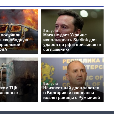
8 августа
 получили
Маск не дает Украине
на «свободную
использовать Starlink для
ерсонской
ударов по рф и призывает к
 ОВА
соглашению
8 августа
ском ТЦК
Неизвестный дрон залетел
массовые
в Болгарию и взорвался
возле границы с Румынией