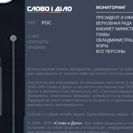
МОНИТОРИНГ
ПРЕЗИДЕНТ И ОФ
УКР
РОС
ВЕРХОВНАЯ РАДА
КАБИНЕТ МИНИСТ
ГЛАВЫ
О НАС
ОБЛАДМИНИСТРА
КОНТАКТЫ
МЭРЫ
ПРАВИЛА
ВСЕ ПЕРСОНЫ
Использование любых материалов, размещённых на сайте,
вне зависимости от полного либо частичного использова
Аналитическая информация об обещаниях политиков и чин
ООО «ИА Слово и Дело» и является собственностью ООО 
Дело» и являются собственностью ОО «Система народног
Материалы, отмеченные значками, публикуются на права
Редакция не несет ответственности за факты и оценочны
рекламы несет рекламодатель.
Субъект в сфере онлайн-медиа. Идентификатор медиа – 
© 2009—2026
«Слово и Дело»
.
Все права защищены и ох
оставляет за собой право не соглашаться с информацией
или авторами которой являются третьи лица.