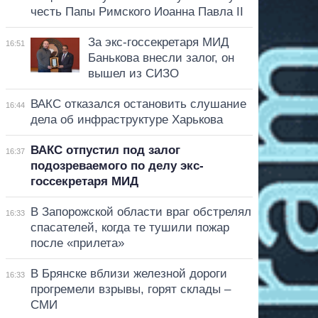
честь Папы Римского Иоанна Павла II
За экс-госсекретаря МИД
16:51
Банькова внесли залог, он
вышел из СИЗО
ВАКС отказался остановить слушание
16:44
дела об инфраструктуре Харькова
ВАКС отпустил под залог
16:37
подозреваемого по делу экс-
госсекретаря МИД
В Запорожской области враг обстрелял
16:33
спасателей, когда те тушили пожар
после «прилета»
В Брянске вблизи железной дороги
16:33
прогремели взрывы, горят склады –
СМИ