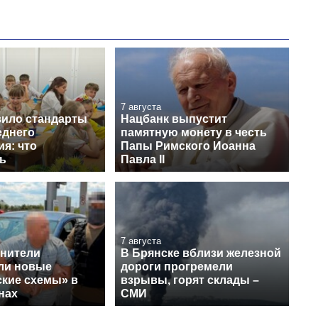
7 августа
ило стандарты
Нацбанк выпустит
еднего
памятную монету в честь
я: что
Папы Римского Иоанна
ь
Павла II
7 августа
нители
В Брянске вблизи железной
ли новые
дороги прогремели
ские схемы» в
взрывы, горят склады –
нах
СМИ