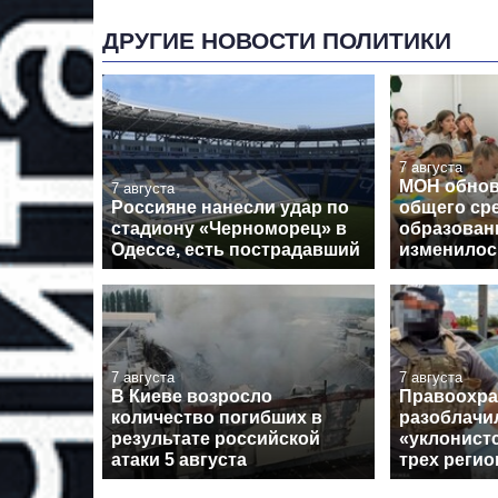
ДРУГИЕ НОВОСТИ ПОЛИТИКИ
7 августа
МОН обнов
7 августа
Россияне нанесли удар по
общего ср
стадиону «Черноморец» в
образовани
Одессе, есть пострадавший
изменилос
7 августа
7 августа
В Киеве возросло
Правоохра
количество погибших в
разоблачи
результате российской
«уклонист
атаки 5 августа
трех регио