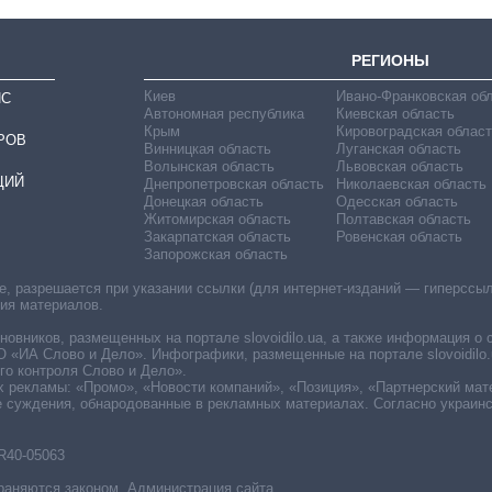
РЕГИОНЫ
Киев
Ивано-Франковская об
ИС
Автономная республика
Киевская область
Крым
Кировоградская област
РОВ
Винницкая область
Луганская область
Волынская область
Львовская область
ЦИЙ
Днепропетровская область
Николаевская область
Донецкая область
Одесская область
Житомирская область
Полтавская область
Закарпатская область
Ровенская область
Запорожская область
 разрешается при указании ссылки (для интернет-изданий — гиперссылки
ния материалов.
овников, размещенных на портале slovoidilo.ua, а также информация о 
«ИА Слово и Дело». Инфографики, размещенные на портале slovoidilo.
о контроля Слово и Дело».
х рекламы: «Промо», «Новости компаний», «Позиция», «Партнерский мат
е суждения, обнародованные в рекламных материалах. Согласно украин
R40-05063
раняются законом. Администрация сайта