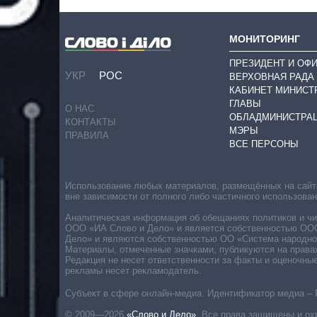
МОНИТОРИНГ
ПРЕЗИДЕНТ И ОФ
УКР
РОС
ВЕРХОВНАЯ РАДА
КАБИНЕТ МИНИСТ
ГЛАВЫ
О НАС
ОБЛАДМИНИСТРА
КОНТАКТЫ
МЭРЫ
ПРАВИЛА
ВСЕ ПЕРСОНЫ
Использование любых материалов, размещённых на сайте,
вне зависимости от полного либо частичного использова
Аналитическая информация об обещаниях политиков и чин
ООО «ИА Слово и Дело» и является собственностью ООО 
Дело» и являются собственностью ОО «Система народног
Материалы, отмеченные значками, публикуются на права
Редакция не несет ответственности за факты и оценочны
рекламы несет рекламодатель.
Субъект в сфере онлайн-медиа. Идентификатор медиа – 
© 2009—2026
«Слово и Дело»
.
Все права защищены и ох