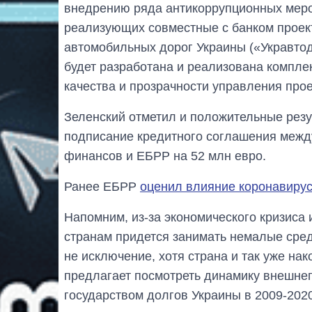
внедрению ряда антикоррупционных меро
реализующих совместные с банком проект
автомобильных дорог Украины («Укравтод
будет разработана и реализована компл
качества и прозрачности управления про
Зеленский отметил и положительные резу
подписание кредитного соглашения межд
финансов и ЕБРР на 52 млн евро.
Ранее ЕБРР
оценил влияние коронавирус
Напомним, из-за экономического кризиса
странам придется занимать немалые средс
не исключение, хотя страна и так уже на
предлагает посмотреть динамику внешнег
государством долгов Украины в 2009-2020