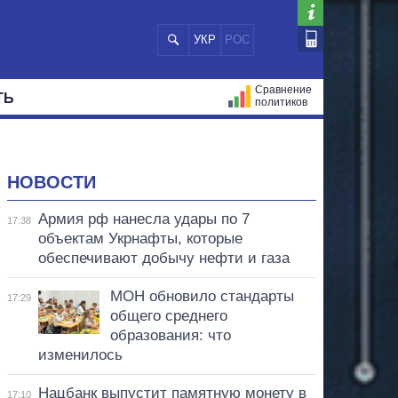
УКР
РОС
Сравнение
ТЬ
политиков
СТРАЦИЙ
МЭРЫ
ВСЕ ПЕРСОНЫ
НОВОСТИ
Армия рф нанесла удары по 7
17:38
объектам Укрнафты, которые
обеспечивают добычу нефти и газа
МОН обновило стандарты
17:29
общего среднего
образования: что
изменилось
Нацбанк выпустит памятную монету в
17:10