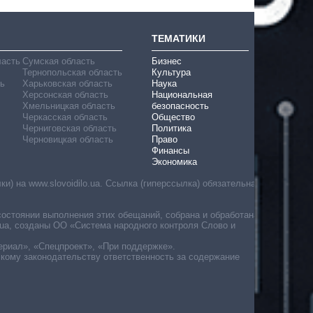
ТЕМАТИКИ
ласть
Сумская область
Бизнес
Тернопольская область
Культура
ь
Харьковская область
Наука
Херсонская область
Национальная
Хмельницкая область
безопасность
Черкасская область
Общество
Черниговская область
Политика
Черновицкая область
Право
Финансы
Экономика
) на www.slovoidilo.ua. Ссылка (гиперссылка) обязательна
состоянии выполнения этих обещаний, собрана и обработана
ua, созданы ОО «Система народного контроля Слово и
ериал», «Спецпроект», «При поддержке».
скому законодательству ответственность за содержание