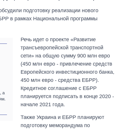
обсудили подготовку реализации нового
ЕБРР в рамках Национальной программы
Речь идет о проекте «Развитие
трансъевропейской транспортной
сети» на общую сумму 900 млн евро
(450 млн евро - привлечение средств
и
Европейского инвестиционного банка,
450 млн евро - средства ЕБРР).
Кредитное соглашение с ЕБРР
, а
планируется подписать в конце 2020 -
Восемь
ям.
начале 2021 года.
массированных
ударов по Украине
за лето: Киев и
Также Украина и ЕБРР планируют
область стали
подготовку меморандума по
главной целью рф