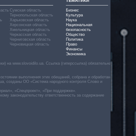
ТЕМАТИКИ
ласть
Сумская область
Бизнес
Тернопольская область
Культура
ь
Харьковская область
Наука
Херсонская область
Национальная
Хмельницкая область
безопасность
Черкасская область
Общество
Черниговская область
Политика
Черновицкая область
Право
Финансы
Экономика
) на www.slovoidilo.ua. Ссылка (гиперссылка) обязательна
состоянии выполнения этих обещаний, собрана и обработана
ua, созданы ОО «Система народного контроля Слово и
ериал», «Спецпроект», «При поддержке».
скому законодательству ответственность за содержание