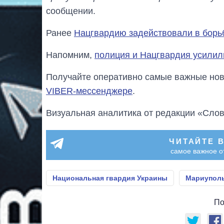
сообщении.
Ранее
Нацгвардию задействовали в борьб
Напомним,
полиция и Нацгвардия усилили
Получайте оперативно самые важные ново
VIBER-мессенджере
.
Визуальная аналитика от редакции «Слов
ЧИТАЙТЕ 
самое важное о
Национальная гвардия Украины
Мариупол
По