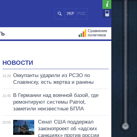
УКР
РОС
Сравнение
ТЬ
политиков
СТРАЦИЙ
МЭРЫ
ВСЕ ПЕРСОНЫ
НОВОСТИ
Оккупанты ударили из РСЗО по
22:29
Славянску, есть жертва и ранены
В Германии над военной базой, где
21:45
ремонтируют системы Patriot,
заметили неизвестные БПЛА
Сенат США поддержал
20:55
законопроект об «адских
санкциях» против россии