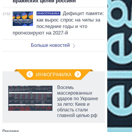
вражеских целей россиян
Дефицит памяти:
ИНФОГРАФИКА
17:52
как вырос спрос на чипы за
последние годы и что
прогнозируют на 2027-й
Больше новостей
ИНФОГРАФИКА
Восемь
массированных
ударов по Украине
за лето: Киев и
область стали
главной целью рф