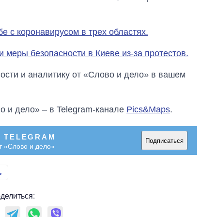
е с коронавирусом в трех областях.
 меры безопасности в Киеве из-за протестов.
сти и аналитику от «Слово и дело» в вашем
о и дело» – в Telegram-канале
Pics&Maps
.
В TELEGRAM
Подписаться
т «Слово и дело»
ь
делиться: