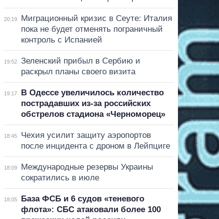
Миграционный кризис в Сеуте: Италия
20:19
пока не будет отменять пограничный
контроль с Испанией
Зеленский прибыл в Сербию и
19:52
раскрыл планы своего визита
В Одессе увеличилось количество
19:17
пострадавших из-за российских
обстрелов стадиона «Черноморец»
Чехия усилит защиту аэропортов
18:45
после инцидента с дроном в Лейпциге
Международные резервы Украины
18:09
сократились в июле
База ФСБ и 6 судов «теневого
18:05
флота»: СБС атаковали более 100