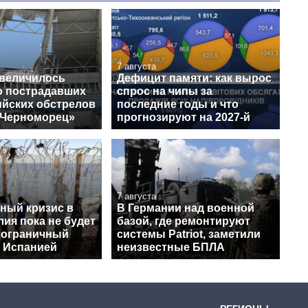
7 августа
увеличилось
Дефицит памяти: как вырос
о пострадавших
спрос на чипы за
ийских обстрелов
последние годы и что
«Черноморец»
прогнозируют на 2027-й
7 августа
ный кризис в
В Германии над военной
лия пока не будет
базой, где ремонтируют
пограничный
системы Patriot, заметили
с Испанией
неизвестные БПЛА