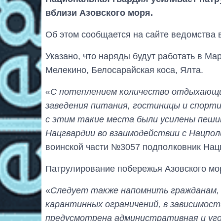
вблизи Азовского моря.
Об этом сообщается на сайте ведомства в
Указано, что наряды будут работать в Ма
Мелекино, Белосарайская коса, Ялта.
«
С потеплением количество отдыхающи
заведения питания, гостиницы и спорти
с этим такие места были усилены пеши
Нацгвардии во взаимодействии с Нацпол
воинской части №3057 подполковник Нац
Патрулирование побережья Азовского мор
«
Следует также напомнить гражданам,
карантинных ограничений, в зависимост
предусмотрена административная и уг