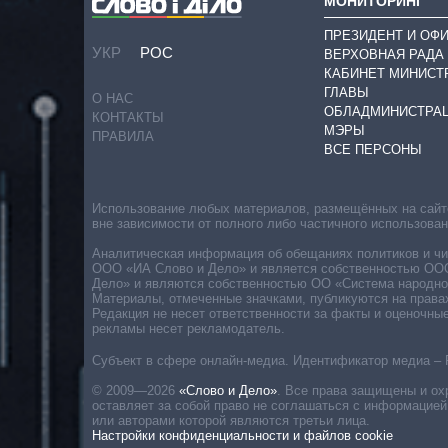
МОНИТОРИНГ
ПРЕЗИДЕНТ И ОФ
УКР
РОС
ВЕРХОВНАЯ РАДА
КАБИНЕТ МИНИСТ
ГЛАВЫ
О НАС
ОБЛАДМИНИСТРА
КОНТАКТЫ
МЭРЫ
ПРАВИЛА
ВСЕ ПЕРСОНЫ
Использование любых материалов, размещённых на сайте,
вне зависимости от полного либо частичного использова
Аналитическая информация об обещаниях политиков и чин
ООО «ИА Слово и Дело» и является собственностью ООО 
Дело» и являются собственностью ОО «Система народног
Материалы, отмеченные значками, публикуются на права
Редакция не несет ответственности за факты и оценочны
рекламы несет рекламодатель.
Субъект в сфере онлайн-медиа. Идентификатор медиа – 
© 2009—2026
«Слово и Дело»
.
Все права защищены и ох
оставляет за собой право не соглашаться с информацией
или авторами которой являются третьи лица.
Настройки конфиденциальности и файлов cookie