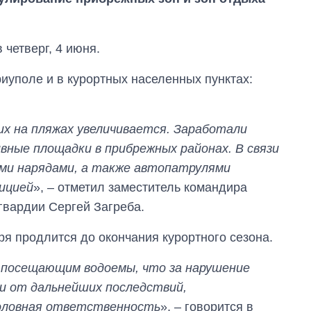
 четверг, 4 июня.
риуполе и в курортных населенных пунктах:
х на пляжах увеличивается. Заработали
вные площадки в прибрежных районах. В связи
ми нарядами, а также автопатрулями
ицией
», – отметил заместитель командира
Сколько
гвардии Сергей Загреба.
картофеля
выращивали в
я продлится до окончания курортного сезона.
Украине до и во
время большой
 посещающим водоемы, что за нарушение
войны
и от дальнейших последствий,
оловная ответственность
», – говорится в