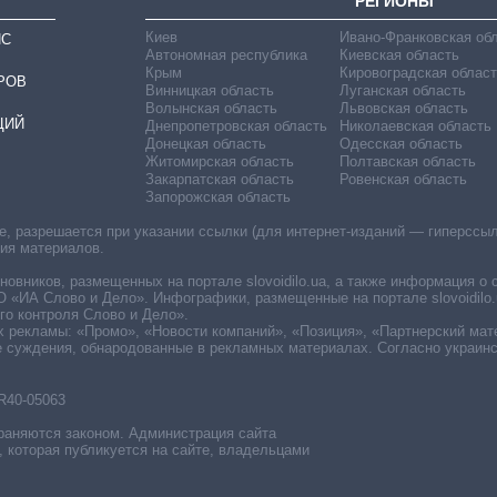
РЕГИОНЫ
Киев
Ивано-Франковская об
ИС
Автономная республика
Киевская область
Крым
Кировоградская област
РОВ
Винницкая область
Луганская область
Волынская область
Львовская область
ЦИЙ
Днепропетровская область
Николаевская область
Донецкая область
Одесская область
Житомирская область
Полтавская область
Закарпатская область
Ровенская область
Запорожская область
 разрешается при указании ссылки (для интернет-изданий — гиперссылки
ния материалов.
овников, размещенных на портале slovoidilo.ua, а также информация о 
«ИА Слово и Дело». Инфографики, размещенные на портале slovoidilo.
о контроля Слово и Дело».
х рекламы: «Промо», «Новости компаний», «Позиция», «Партнерский мат
е суждения, обнародованные в рекламных материалах. Согласно украин
R40-05063
раняются законом. Администрация сайта
, которая публикуется на сайте, владельцами