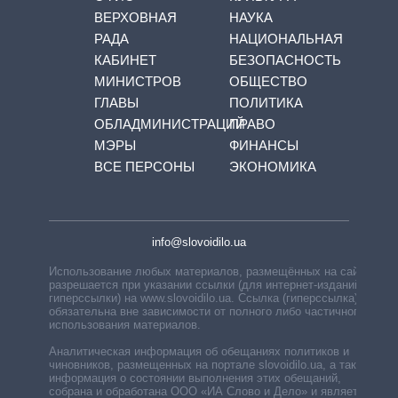
ВЕРХОВНАЯ
НАУКА
РАДА
НАЦИОНАЛЬНАЯ
КАБИНЕТ
БЕЗОПАСНОСТЬ
МИНИСТРОВ
ОБЩЕСТВО
ГЛАВЫ
ПОЛИТИКА
ОБЛАДМИНИСТРАЦИЙ
ПРАВО
МЭРЫ
ФИНАНСЫ
ВСЕ ПЕРСОНЫ
ЭКОНОМИКА
info@slovoidilo.ua
Использование любых материалов, размещённых на сайте,
разрешается при указании ссылки (для интернет-изданий —
гиперссылки) на www.slovoidilo.ua. Ссылка (гиперссылка)
обязательна вне зависимости от полного либо частичного
использования материалов.
Аналитическая информация об обещаниях политиков и
чиновников, размещенных на портале slovoidilo.ua, а также
информация о состоянии выполнения этих обещаний,
собрана и обработана ООО «ИА Слово и Дело» и является