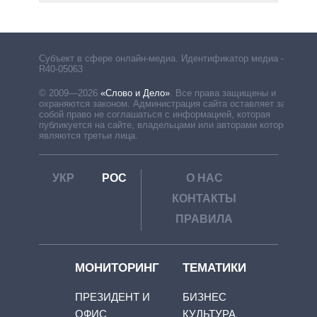
Субъект в сфере онлайн-медиа. Идентификатор медиа –
R40-05063
© 2009—2026
«Слово и Дело»
.
Все права защищены и
охраняются законом. Администрация сайта оставляет за
собой право не соглашаться с информацией, которая
публикуется на сайте, владельцами или авторами которой
являются третьи лица.
УКР
РОС
О НАС
КОНТАКТЫ
ПРАВИЛА
МОНИТОРИНГ
ТЕМАТИКИ
ПРЕЗИДЕНТ И
БИЗНЕС
ОФИС
КУЛЬТУРА