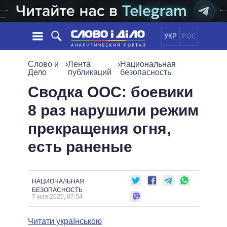
УКР
РОС
НОВОСТИ
Слово и
›
Лента
›
Национальная
Дело
публикаций
безопасность
ОБЕЩАНИЯ
ЛЕНТА
ПОЛИТИКА
Сводка ООС: боевики
СОБЫТИЯ
ЭКОНОМИКА
8 раз нарушили режим
ПОЛИТИКИ
СТАТЬИ
ОБЩЕСТВО
прекращения огня,
ИНФОГРАФИКА
МНЕНИЯ
МИР
ВСЕ ПОЛИТИКИ
есть раненые
ОБЗОРЫ
ПРЕЗИДЕНТ И ОФИС
ВИДЕО
ДАЙДЖЕСТЫ
ВЕРХОВНАЯ РАДА
ПОДДЕРЖАТЬ
КАБИНЕТ МИНИСТРОВ
НАЦИОНАЛЬНАЯ
ГЛАВЫ ОБЛАДМИНИСТРАЦИЙ
БЕЗОПАСНОСТЬ
СРАВНЕНИЕ ПОЛИТИКОВ
7 мая 2020, 07:54
МЭРЫ
ВСЕ ПЕРСОНЫ
Читати українською