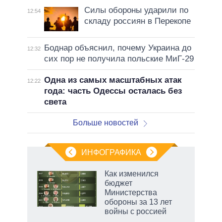
Силы обороны ударили по
12:54
складу россиян в Перекопе
Боднар объяснил, почему Украина до
12:32
сих пор не получила польские МиГ-29
Одна из самых масштабных атак
12:22
года: часть Одессы осталась без
света
Больше новостей
ИНФОГРАФИКА
еля
Как изменился
бюджет
Министерства
обороны за 13 лет
войны с россией