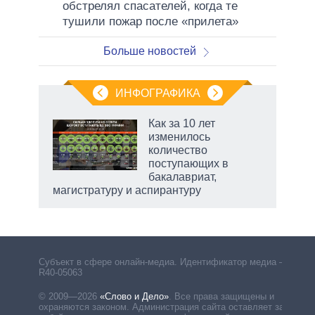
обстрелял спасателей, когда те
тушили пожар после «прилета»
Больше новостей
ИНФОГРАФИКА
 5
Как за 10 лет
го
изменилось
сть
количество
ВР
поступающих в
бакалавриат,
магистратуру и аспирантуру
Субъект в сфере онлайн-медиа. Идентификатор медиа –
R40-05063
© 2009—2026
«Слово и Дело»
.
Все права защищены и
охраняются законом. Администрация сайта оставляет за