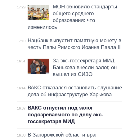
МОН обновило стандарты
17:29
общего среднего
образования: что
изменилось
Нацбанк выпустит памятную монету в
17:10
честь Папы Римского Иоанна Павла II
За экс-госсекретаря МИД
16:51
Банькова внесли залог, он
вышел из СИЗО
ВАКС отказался остановить слушание
16:44
дела об инфраструктуре Харькова
ВАКС отпустил под залог
16:37
подозреваемого по делу экс-
госсекретаря МИД
В Запорожской области враг
16:33