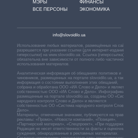
МЭРЫ
ФИНАНСЫ
ВСЕ ПЕРСОНЫ
ЭКОНОМИКА
info@slovoidilo.ua
Использование любых материалов, размещённых на сайте,
разрешается при указании ссылки (для интернет-изданий —
гиперссылки) на www.slovoidilo.ua. Ссылка (гиперссылка)
обязательна вне зависимости от полного либо частичного
использования материалов.
Аналитическая информация об обещаниях политиков и
чиновников, размещенных на портале slovoidilo.ua, а также
информация о состоянии выполнения этих обещаний,
собрана и обработана ООО «ИА Слово и Дело» и является
собственностью ООО «ИА Слово и Дело». Инфографики,
размещенные на портале slovoidilo.ua, созданы ОО «Система
народного контроля Слово и Дело» и являются
собственностью ОО «Система народного контроля Слово и
Дело».
Материалы, отмеченные значками, публикуются на правах
рекламы: «Промо», «Новости компаний», «Позиция»,
«Партнерский материал», «Спецпроект», «При поддержке».
Редакция не несет ответственности за факты и оценочные
суждения, обнародованные в рекламных материалах.
Согласно украинскому законодательству ответственность за