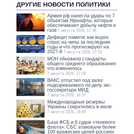
ДРУГИЕ НОВОСТИ ПОЛИТИКИ
Армия рф нанесла удары по 7
объектам Укрнафты, которые
обеспечивают добычу нефти и
газа
7 августа 2026, 17:38
Дефицит памяти: как вырос
спрос на чипы за последние
годы и что прогнозируют на
2027-й
7 августа 2026, 17:52
МОН обновило стандарты
общего среднего образования:
что изменилось
7 августа 2026, 17:29
ВАКС отпустил под залог
подозреваемого по делу экс-
госсекретаря МИД
7 августа 2026, 16:37
Международные резервы
Украины сократились в июле
7 августа 2026, 18:09
База ФСБ и 6 судов «теневого
флота»: СБС атаковали более
100 вражеских целей россиян