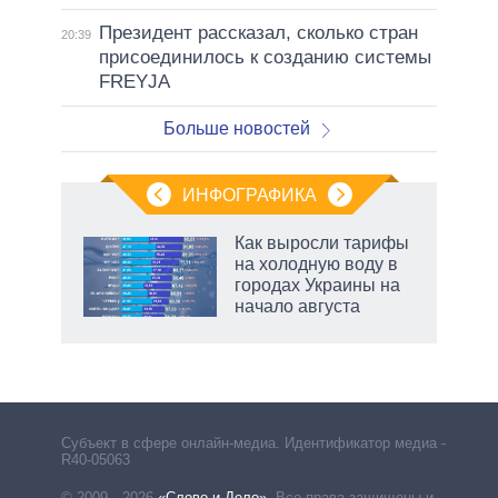
Президент рассказал, сколько стран
20:39
присоединилось к созданию системы
FREYJA
Больше новостей
ИНФОГРАФИКА
Как выросли тарифы
о
на холодную воду в
городах Украины на
начало августа
ic
маги
Субъект в сфере онлайн-медиа. Идентификатор медиа –
R40-05063
© 2009—2026
«Слово и Дело»
.
Все права защищены и