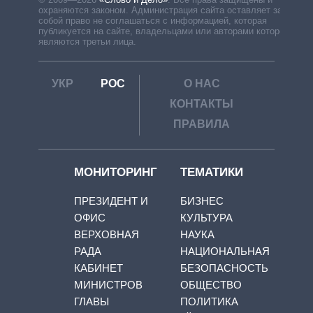
охраняются законом. Администрация сайта оставляет за
собой право не соглашаться с информацией, которая
публикуется на сайте, владельцами или авторами которой
являются третьи лица.
УКР
РОС
О НАС
КОНТАКТЫ
ПРАВИЛА
МОНИТОРИНГ
ТЕМАТИКИ
ПРЕЗИДЕНТ И
БИЗНЕС
ОФИС
КУЛЬТУРА
ВЕРХОВНАЯ
НАУКА
РАДА
НАЦИОНАЛЬНАЯ
КАБИНЕТ
БЕЗОПАСНОСТЬ
МИНИСТРОВ
ОБЩЕСТВО
ГЛАВЫ
ПОЛИТИКА