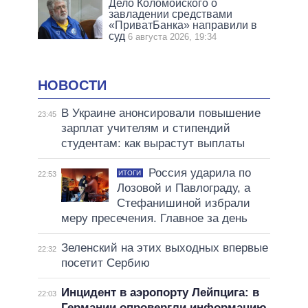
Дело Коломойского о
завладении средствами
«ПриватБанка» направили в
суд
6 августа 2026, 19:34
НОВОСТИ
В Украине анонсировали повышение
23:45
зарплат учителям и стипендий
студентам: как вырастут выплаты
Россия ударила по
ИТОГИ
22:53
Лозовой и Павлограду, а
Стефанишиной избрали
меру пресечения. Главное за день
Зеленский на этих выходных впервые
22:32
посетит Сербию
Инцидент в аэропорту Лейпцига: в
22:03
Германии опровергли информацию