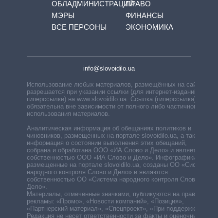
ОБЛАДМИНИСТРАЦИЙ
ПРАВО
МЭРЫ
ФИНАНСЫ
ВСЕ ПЕРСОНЫ
ЭКОНОМИКА
info@slovoidilo.ua
Использование любых материалов, размещённых на сайте,
разрешается при указании ссылки (для интернет-изданий —
гиперссылки) на www.slovoidilo.ua. Ссылка (гиперссылка)
обязательна вне зависимости от полного либо частичного
использования материалов.
Аналитическая информация об обещаниях политиков и
чиновников, размещенных на портале slovoidilo.ua, а также
информация о состоянии выполнения этих обещаний,
собрана и обработана ООО «ИА Слово и Дело» и является
собственностью ООО «ИА Слово и Дело». Инфографики,
размещенные на портале slovoidilo.ua, созданы ОО «Система
народного контроля Слово и Дело» и являются
собственностью ОО «Система народного контроля Слово и
Дело».
Материалы, отмеченные значками, публикуются на правах
рекламы: «Промо», «Новости компаний», «Позиция»,
«Партнерский материал», «Спецпроект», «При поддержке».
Редакция не несет ответственности за факты и оценочные