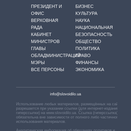
ПРЕЗИДЕНТ И
БИЗНЕС
ОФИС
КУЛЬТУРА
ВЕРХОВНАЯ
НАУКА
РАДА
НАЦИОНАЛЬНАЯ
КАБИНЕТ
БЕЗОПАСНОСТЬ
МИНИСТРОВ
ОБЩЕСТВО
ГЛАВЫ
ПОЛИТИКА
ОБЛАДМИНИСТРАЦИЙ
ПРАВО
МЭРЫ
ФИНАНСЫ
ВСЕ ПЕРСОНЫ
ЭКОНОМИКА
info@slovoidilo.ua
Использование любых материалов, размещённых на сайте,
разрешается при указании ссылки (для интернет-изданий —
гиперссылки) на www.slovoidilo.ua. Ссылка (гиперссылка)
обязательна вне зависимости от полного либо частичного
использования материалов.
Аналитическая информация об обещаниях политиков и