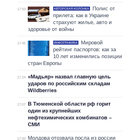
Полис от
АВТОРСКАЯ КОЛОНКА
17:50
прилета: как в Украине
страхуют жилье, авто и
здоровье от войны
Мировой
ИНФОГРАФИКА
17:45
рейтинг паспортов: как за
10 лет изменились позиции
стран Европы
«Мадьяр» назвал главную цель
17:24
ударов по российским складам
Wildberries
В Тюменской области рф горит
17:07
один из крупнейших
нефтехимических комбинатов –
СМИ
Молдова отозвала посла из россии
17:00