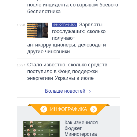
после инцидента со взрывом боевого
беспилотника
Зарплаты
ИНФОГРАФИКА
16:28
госслужащих: сколько
получают
антикоррупционеры, деловоды и
другие чиновники
Стало известно, сколько средств
16:27
поступило в Фонд поддержки
энергетики Украины в июле
Больше новостей
ИНФОГРАФИКА
 как
Как изменился
чипы
бюджет
ды и
Министерства