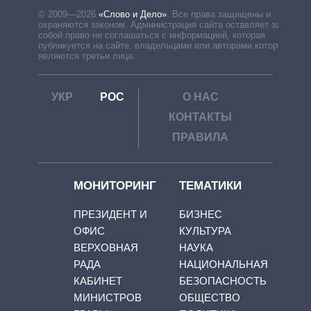
© 2009—2026
«Слово и Дело»
.
Все права защищены и
охраняются законом. Администрация сайта оставляет за
собой право не соглашаться с информацией, которая
публикуется на сайте, владельцами или авторами которой
являются третьи лица.
УКР
РОС
О НАС
КОНТАКТЫ
ПРАВИЛА
МОНИТОРИНГ
ТЕМАТИКИ
ПРЕЗИДЕНТ И
БИЗНЕС
ОФИС
КУЛЬТУРА
ВЕРХОВНАЯ
НАУКА
РАДА
НАЦИОНАЛЬНАЯ
КАБИНЕТ
БЕЗОПАСНОСТЬ
МИНИСТРОВ
ОБЩЕСТВО