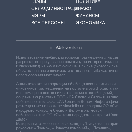
ГЛАВЫ
ПОЛИТИКА
ОБЛАДМИНИСТРАЦИЙ
ПРАВО
МЭРЫ
ФИНАНСЫ
ВСЕ ПЕРСОНЫ
ЭКОНОМИКА
info@slovoidilo.ua
Использование любых материалов, размещённых на сайте,
разрешается при указании ссылки (для интернет-изданий —
гиперссылки) на www.slovoidilo.ua. Ссылка (гиперссылка)
обязательна вне зависимости от полного либо частичного
использования материалов.
Аналитическая информация об обещаниях политиков и
чиновников, размещенных на портале slovoidilo.ua, а также
информация о состоянии выполнения этих обещаний,
собрана и обработана ООО «ИА Слово и Дело» и является
собственностью ООО «ИА Слово и Дело». Инфографики,
размещенные на портале slovoidilo.ua, созданы ОО «Система
народного контроля Слово и Дело» и являются
собственностью ОО «Система народного контроля Слово и
Дело».
Материалы, отмеченные значками, публикуются на правах
рекламы: «Промо», «Новости компаний», «Позиция»,