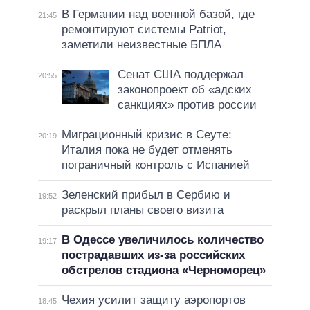
В Германии над военной базой, где
21:45
ремонтируют системы Patriot,
заметили неизвестные БПЛА
Сенат США поддержал
20:55
законопроект об «адских
санкциях» против россии
Миграционный кризис в Сеуте:
20:19
Италия пока не будет отменять
пограничный контроль с Испанией
Зеленский прибыл в Сербию и
19:52
раскрыл планы своего визита
В Одессе увеличилось количество
19:17
пострадавших из-за российских
обстрелов стадиона «Черноморец»
Чехия усилит защиту аэропортов
18:45