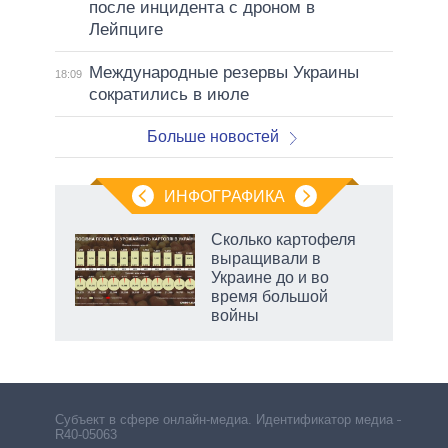
после инцидента с дроном в
Лейпциге
Международные резервы Украины
18:09
сократились в июле
Больше новостей
ИНФОГРАФИКА
Сколько картофеля
выращивали в
Украине до и во
ет
время большой
войны
рф
Субъект в сфере онлайн-медиа. Идентификатор медиа –
R40-05063