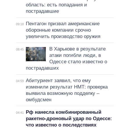
область: есть попадания и
пострадавшие
Пентагон призвал американские
09:18
оборонные компании срочно
увеличить производство оружия
В Харькове в результате
08:45
атаки погибли люди, в
Одессе стало известно о
пострадавших
Абитуриент заявил, что ему
04:59
изменили результат НМТ: проверка
выявила возможную подделку –
омбудсмен
Рф нанесла комбинированный
04:41
ракетно-дроновый удар по Одессе:
что известно о последствиях