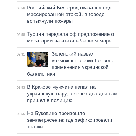
Российский Белгород оказался под
03:56
массированной атакой, в городе
вспыхнули пожары
Турция передала рф предложение о
02:58
моратории на атаки в Черном море
Зеленский назвал
02:31
возможные сроки боевого
применения украинской
баллистики
В Кракове мужчина напал на
01:53
украинскую пару, а через два дня сам
пришел в полицию
На Буковине произошло
00:55
землетрясение: где зафиксировали
толчки