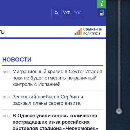
УКР
РОС
Сравнение
ТЬ
политиков
СТРАЦИЙ
МЭРЫ
ВСЕ ПЕРСОНЫ
НОВОСТИ
Миграционный кризис в Сеуте: Италия
20:19
пока не будет отменять пограничный
контроль с Испанией
Зеленский прибыл в Сербию и
19:52
раскрыл планы своего визита
В Одессе увеличилось количество
19:17
пострадавших из-за российских
обстрелов стадиона «Черноморец»