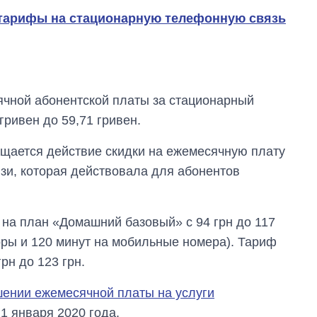
тарифы на стационарную телефонную связь
ячной абонентской платы за стационарный
гривен до 59,71 гривен.
ращается действие скидки на ежемесячную плату
зи, которая действовала для абонентов
 на план «Домашний базовый» с 94 грн до 117
Сколько
картофеля
оры и 120 минут на мобильные номера). Тариф
выращивали в
н до 123 грн.
Украине до и во
время большой
ении ежемесячной платы на услуги
войны
 1 января 2020 года.