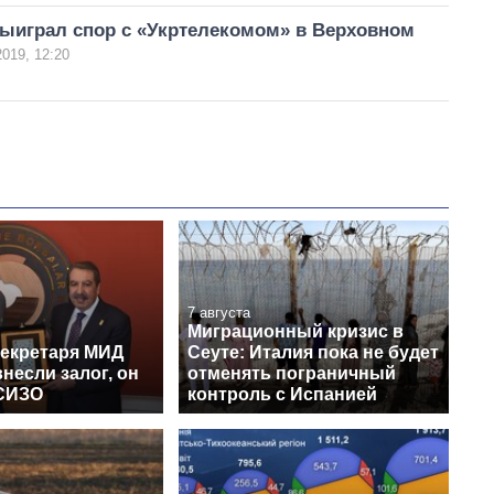
ыиграл спор с «Укртелекомом» в Верховном
019, 12:20
7 августа
Миграционный кризис в
секретаря МИД
Сеуте: Италия пока не будет
несли залог, он
отменять пограничный
СИЗО
контроль с Испанией