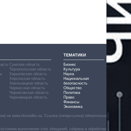
ТЕМАТИКИ
ласть
Сумская область
Бизнес
Тернопольская область
Культура
ь
Харьковская область
Наука
Херсонская область
Национальная
Хмельницкая область
безопасность
Черкасская область
Общество
Черниговская область
Политика
Черновицкая область
Право
Финансы
Экономика
) на www.slovoidilo.ua. Ссылка (гиперссылка) обязательна
состоянии выполнения этих обещаний, собрана и обработана