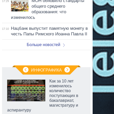
МОН обновило стандарты
17:29
общего среднего
образования: что
изменилось
Нацбанк выпустит памятную монету в
17:10
честь Папы Римского Иоанна Павла II
Больше новостей
ИНФОГРАФИКА
Как за 10 лет
изменилось
количество
поступающих в
бакалавриат,
магистратуру и
аспирантуру