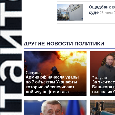
Ощадбанк в
суде
25 июля 2
ДРУГИЕ НОВОСТИ ПОЛИТИКИ
7 августа
Армия рф нанесла удары
7 августа
по 7 объектам Укрнафты,
За экс-гос
которые обеспечивают
Банькова в
добычу нефти и газа
вышел из 