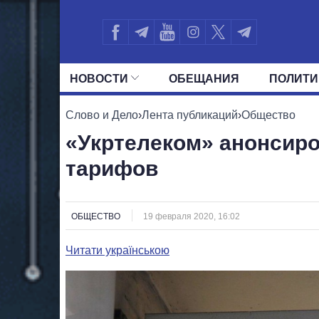
НОВОСТИ
ОБЕЩАНИЯ
ПОЛИТИ
ВСЕ ПОЛИТИКИ
ПРЕЗИДЕНТ И ОФ
Слово и Дело
›
Лента публикаций
›
Общество
«Укртелеком» анонсир
тарифов
ОБЩЕСТВО
19 февраля 2020, 16:02
Читати українською