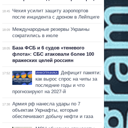
Чехия усилит защиту аэропортов
18:45
после инцидента с дроном в Лейпциге
Международные резервы Украины
18:09
сократились в июле
База ФСБ и 6 судов «теневого
18:05
флота»: СБС атаковали более 100
вражеских целей россиян
Дефицит памяти:
ИНФОГРАФИКА
17:52
как вырос спрос на чипы за
последние годы и что
прогнозируют на 2027-й
Армия рф нанесла удары по 7
17:38
объектам Укрнафты, которые
обеспечивают добычу нефти и газа