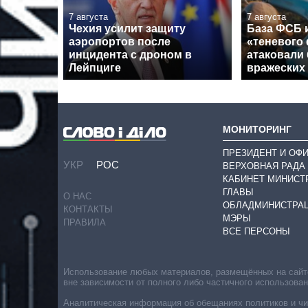
7 августа
7 августа
Чехия усилит защиту
База ФСБ и
аэропортов после
«теневого
инцидента с дроном в
атаковали 
Лейпциге
вражеских
МОНИТОРИНГ
ПРЕЗИДЕНТ И ОФ
УКР
РОС
ВЕРХОВНАЯ РАДА
КАБИНЕТ МИНИСТ
ГЛАВЫ
О НАС
ОБЛАДМИНИСТРА
КОНТАКТЫ
МЭРЫ
ПРАВИЛА
ВСЕ ПЕРСОНЫ
Использование любых материалов, размещённых на сайте,
вне зависимости от полного либо частичного использова
Аналитическая информация об обещаниях политиков и чин