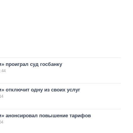
» проиграл суд госбанку
:44
» отключит одну из своих услуг
14
м» анонсировал повышение тарифов
04