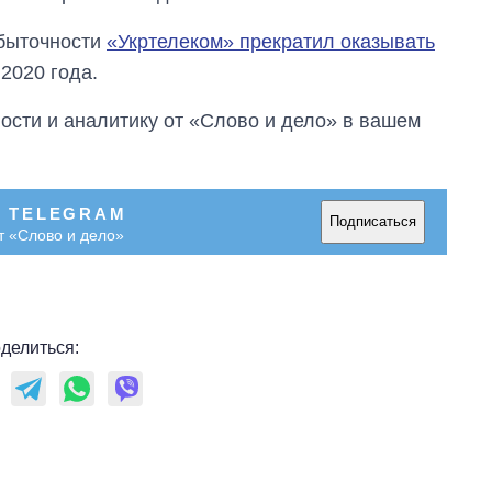
убыточности
«Укртелеком» прекратил оказывать
2020 года.
сти и аналитику от «Слово и дело» в вашем
В TELEGRAM
Подписаться
т «Слово и дело»
делиться: