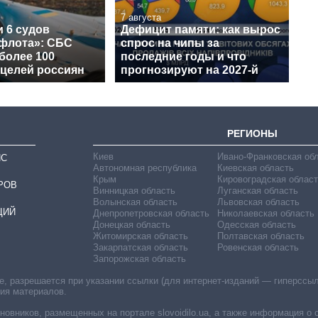
7 августа
 6 судов
Дефицит памяти: как вырос
 флота»: СБС
спрос на чипы за
более 100
последние годы и что
 целей россиян
прогнозируют на 2027-й
РЕГИОНЫ
Киев
Ивано-Франковская об
ИС
Автономная республика
Киевская область
Крым
Кировоградская област
РОВ
Винницкая область
Луганская область
Волынская область
Львовская область
ЦИЙ
Днепропетровская область
Николаевская область
Донецкая область
Одесская область
Житомирская область
Полтавская область
Закарпатская область
Ровенская область
Запорожская область
 разрешается при указании ссылки (для интернет-изданий — гиперссылки
ния материалов.
овников, размещенных на портале slovoidilo.ua, а также информация о 