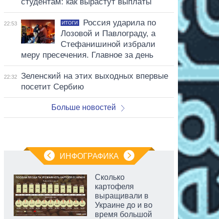
студентам: как вырастут выплаты
Россия ударила по
ИТОГИ
22:53
Лозовой и Павлограду, а
Стефанишиной избрали
меру пресечения. Главное за день
Зеленский на этих выходных впервые
22:32
посетит Сербию
Больше новостей
ИНФОГРАФИКА
Сколько
картофеля
выращивали в
Украине до и во
время большой