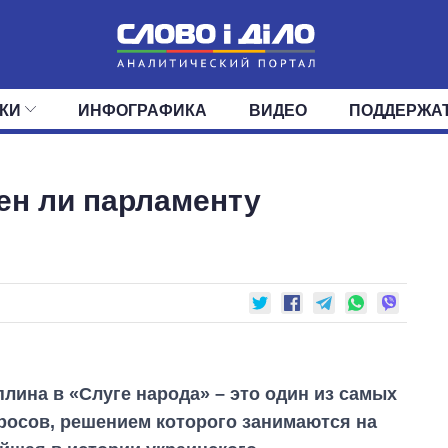
КИ
ИНФОГРАФИКА
ВИДЕО
ПОДДЕРЖА
ИС
ЛЕНТА
ВЕРХОВНАЯ РАДА
СОБЫТИЯ
СТАТЬИ
КАБИНЕТ МИНИСТРОВ
МНЕНИЯ
ОБЗОРЫ
ГЛАВЫ ОБЛАДМИНИ
ДАЙДЖЕСТЫ
ен ли парламенту
ПОЛИТИКА
ДЕПУТАТЫ
ЭКОНОМИКА
КОМИТЕТЫ
ФРАКЦИИ
ОБЩЕСТВО
ОКРУГА
МИР
лина в «Слуге народа» – это один из самых
росов, решением которого занимаются на