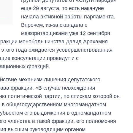
группой депутатов от «Слуги народа»
еще 29 августа, то есть накануне
начала активной работы парламента.
Впрочем, из-за скандала с
мажоритарщиками уже 12 сентября
 фракции монобольшинства Давид Арахамия
у этого года ожидается усовершенствованная
ющие консультации проведут и с
озиционных фракций.
ействие механизм лишения депутатского
тава фракции. «В случае невхождения
ию политической партии, по спискам которой он
ы в общегосударственном многомандатном
субъектом его выдвижения в одномандатном
го членства в такой фракции, его полномочия
ния высшим руководящим органом