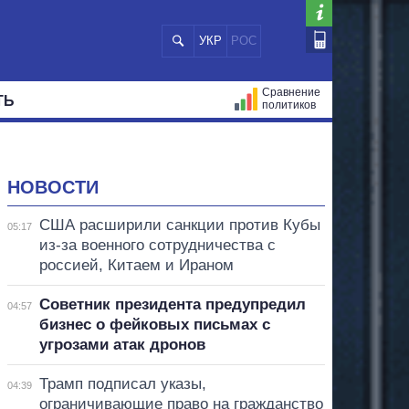
УКР
РОС
Сравнение
ТЬ
политиков
СТРАЦИЙ
МЭРЫ
ВСЕ ПЕРСОНЫ
НОВОСТИ
США расширили санкции против Кубы
05:17
из-за военного сотрудничества с
россией, Китаем и Ираном
Советник президента предупредил
04:57
бизнес о фейковых письмах с
угрозами атак дронов
Трамп подписал указы,
04:39
ограничивающие право на гражданство