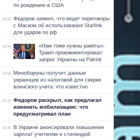
по рождению в США
Федоров заявил, что ведет переговоры
03:56
с Маском об использования Starlink
для ударов по рф
«Нам тоже нужны ракеты»:
02:59
Трамп прокомментировал
запрос Украины на Patriot
Минобороны получит данные
01:59
украинцев из налоговой для сверки
воинского учета: что известно
Федоров раскрыл, как предлагал
01:24
изменить мобилизацию: что
предусматривал план
В Украине анонсировали повышение
23:45
зарплат учителям и стипендий