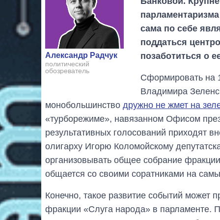
Банковой. Крупне
парламентаризма 
сама по себе явл
поддаться центро
позаботиться о е
Александр Радчук
политический
обозреватель
Сформировать на 
Владимира Зеленск
монобольшинство
дружно не жмет на зел
«турборежиме», навязанном Офисом през
результативных голосований приходят в
олигарху Игорю Коломойскому депутатска
организовывать общее собрание фракции
общается со своими соратниками на самы
Конечно, такое развитие событий может п
фракции «Слуга народа» в парламенте. 