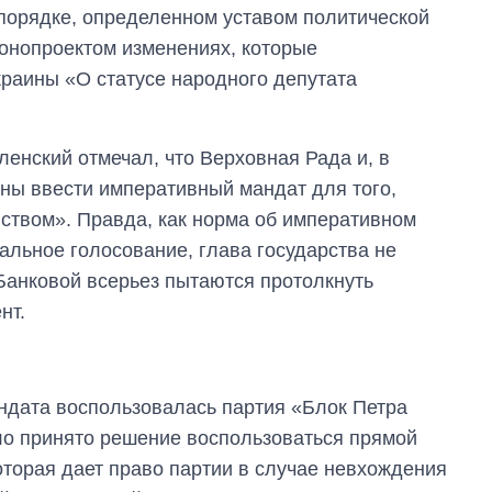
порядке, определенном уставом политической
конопроектом изменениях, которые
краины «О статусе народного депутата
енский отмечал, что Верховная Рада и, в
ны ввести императивный мандат для того,
ством». Правда, как норма об императивном
альное голосование, глава государства не
 Банковой всерьез пытаются протолкнуть
нт.
ндата воспользовалась партия «Блок Петра
ло принято решение воспользоваться прямой
оторая дает право партии в случае невхождения