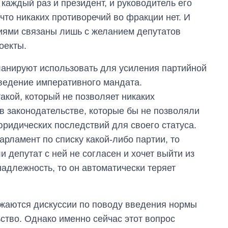
 каждый раз и президент, и руководитель его
то никаких противоречий во фракции нет. И
иями связаны лишь с желанием депутатов
оекты.
ланируют использовать для усиления партийной
ведение императивного мандата.
такой, который не позволяет никаких
в законодательстве, которые бы не позволяли
ридических последствий для своего статуса.
рламент по списку какой-либо партии, то
 депутат с ней не согласен и хочет выйти из
адлежность, то он автоматически теряет
Экономика ИИ-
гигантов: сколько
лжаются дискуссии по поводу введения нормы
стоят и
зарабатывают
ство. Однако именно сейчас этот вопрос
OpenAI и Anthropic