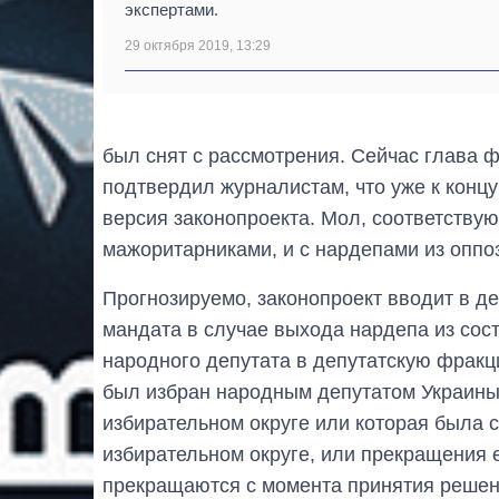
экспертами.
29 октября 2019, 13:29
был снят с рассмотрения. Сейчас глава
подтвердил журналистам, что уже к конц
версия законопроекта. Мол, соответству
мажоритарниками, и с нардепами из опп
Прогнозируемо, законопроект вводит в д
мандата в случае выхода нардепа из сос
народного депутата в депутатскую фракц
был избран народным депутатом Украин
избирательном округе или которая была 
избирательном округе, или прекращения е
прекращаются с момента принятия реше