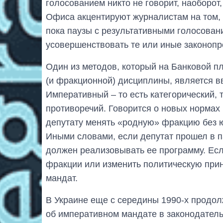
голосованием никто не говорит, наоборот,
Офиса акцентируют журналистам на том, ч
пока паузы с результативными голосован
усовершенствовать те или иные законопр
Один из методов, который на Банковой п
(и фракционной) дисциплины, является в
Императивный – то есть категорический, 
противоречий. Говорится о новых нормах 
депутату менять «родную» фракцию без ю
Иными словами, если депутат прошел в па
должен реализовывать ее программу. Если
фракции или изменить политическую прин
мандат.
В Украине еще с середины 1990-х продо
об императивном мандате в законодатель