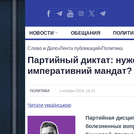
НОВОСТИ
ОБЕЩАНИЯ
ПОЛИТИ
ВСЕ ПОЛИТИКИ
ПРЕЗИДЕНТ И ОФ
Слово и Дело
›
Лента публикаций
›
Политика
Партийный диктат: нуж
императивний мандат?
ПОЛИТИКА
1 ноября 2019, 16:23
Читати українською
Партийная дисцип
болезненных воп