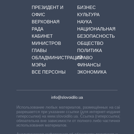
ПРЕЗИДЕНТ И
БИЗНЕС
ОФИС
КУЛЬТУРА
ВЕРХОВНАЯ
НАУКА
РАДА
НАЦИОНАЛЬНАЯ
КАБИНЕТ
БЕЗОПАСНОСТЬ
МИНИСТРОВ
ОБЩЕСТВО
ГЛАВЫ
ПОЛИТИКА
ОБЛАДМИНИСТРАЦИЙ
ПРАВО
МЭРЫ
ФИНАНСЫ
ВСЕ ПЕРСОНЫ
ЭКОНОМИКА
info@slovoidilo.ua
Использование любых материалов, размещённых на сайте,
разрешается при указании ссылки (для интернет-изданий —
гиперссылки) на www.slovoidilo.ua. Ссылка (гиперссылка)
обязательна вне зависимости от полного либо частичного
использования материалов.