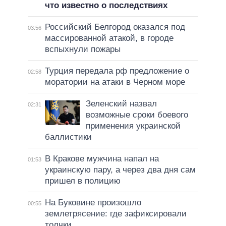
что известно о последствиях
Российский Белгород оказался под
03:56
массированной атакой, в городе
вспыхнули пожары
Турция передала рф предложение о
02:58
моратории на атаки в Черном море
Зеленский назвал
02:31
возможные сроки боевого
применения украинской
баллистики
В Кракове мужчина напал на
01:53
украинскую пару, а через два дня сам
пришел в полицию
На Буковине произошло
00:55
землетрясение: где зафиксировали
толчки