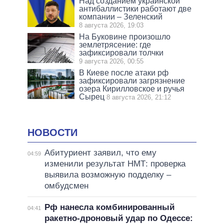
Над созданием украинской
антибаллистики работают две
компании – Зеленский
8 августа 2026, 19:03
На Буковине произошло
землетрясение: где
зафиксировали толчки
9 августа 2026, 00:55
В Киеве после атаки рф
зафиксировали загрязнение
озера Кирилловское и ручья
Сырец
8 августа 2026, 21:12
НОВОСТИ
Абитуриент заявил, что ему
04:59
изменили результат НМТ: проверка
выявила возможную подделку –
омбудсмен
Рф нанесла комбинированный
04:41
ракетно-дроновый удар по Одессе: