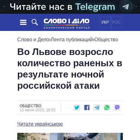
УКР
РОС
НОВОСТИ
Слово и Дело
›
Лента публикаций
›
Общество
Во Львове возросло
ОБЕЩАНИЯ
ЛЕНТА
ПОЛИТИКА
количество раненых в
СОБЫТИЯ
ЭКОНОМИКА
ПОЛИТИКИ
результате ночной
СТАТЬИ
ОБЩЕСТВО
ИНФОГРАФИКА
МНЕНИЯ
МИР
ВСЕ ПОЛИТИКИ
российской атаки
ОБЗОРЫ
ПРЕЗИДЕНТ И ОФИС
ВИДЕО
ДАЙДЖЕСТЫ
ВЕРХОВНАЯ РАДА
ОБЩЕСТВО
ПОДДЕРЖАТЬ
КАБИНЕТ МИНИСТРОВ
12 июля 2025, 16:52
ГЛАВЫ ОБЛАДМИНИСТРАЦИЙ
СРАВНЕНИЕ ПОЛИТИКОВ
Читати українською
МЭРЫ
ВСЕ ПЕРСОНЫ