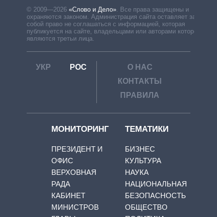
© 2009—2026
«Слово и Дело»
.
Все права защищены и
охраняются законом. Администрация сайта оставляет за
собой право не соглашаться с информацией, которая
публикуется на сайте, владельцами или авторами которой
являются третьи лица.
УКР
РОС
О НАС
КОНТАКТЫ
ПРАВИЛА
МОНИТОРИНГ
ТЕМАТИКИ
ПРЕЗИДЕНТ И
БИЗНЕС
ОФИС
КУЛЬТУРА
ВЕРХОВНАЯ
НАУКА
РАДА
НАЦИОНАЛЬНАЯ
КАБИНЕТ
БЕЗОПАСНОСТЬ
МИНИСТРОВ
ОБЩЕСТВО