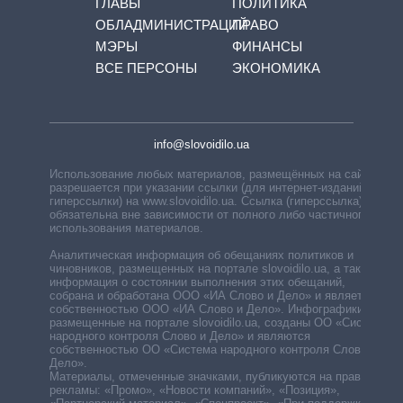
ГЛАВЫ
ПОЛИТИКА
ОБЛАДМИНИСТРАЦИЙ
ПРАВО
МЭРЫ
ФИНАНСЫ
ВСЕ ПЕРСОНЫ
ЭКОНОМИКА
info@slovoidilo.ua
Использование любых материалов, размещённых на сайте,
разрешается при указании ссылки (для интернет-изданий —
гиперссылки) на www.slovoidilo.ua. Ссылка (гиперссылка)
обязательна вне зависимости от полного либо частичного
использования материалов.
Аналитическая информация об обещаниях политиков и
чиновников, размещенных на портале slovoidilo.ua, а также
информация о состоянии выполнения этих обещаний,
собрана и обработана ООО «ИА Слово и Дело» и является
собственностью ООО «ИА Слово и Дело». Инфографики,
размещенные на портале slovoidilo.ua, созданы ОО «Система
народного контроля Слово и Дело» и являются
собственностью ОО «Система народного контроля Слово и
Дело».
Материалы, отмеченные значками, публикуются на правах
рекламы: «Промо», «Новости компаний», «Позиция»,