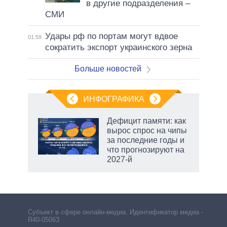
в другие подразделения –
СМИ
Удары рф по портам могут вдвое
01:59
сократить экспорт украинского зерна
Больше новостей
ИНФОГРАФИКА
Дефицит памяти: как
вырос спрос на чипы
не за
за последние годы и
асть
что прогнозируют на
елью
2027-й
Субъект в сфере онлайн-медиа. Идентификатор медиа –
R40-05063