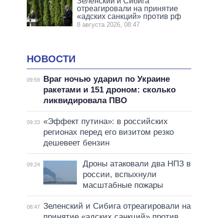
Зеленский и Сибига
отреагировали на принятие
«адских санкций» против рф
8 августа 2026, 08:47
НОВОСТИ
Враг ночью ударил по Украине
09:59
ракетами и 151 дроном: сколько
ликвидировала ПВО
«Эффект путина»: в российских
09:33
регионах перед его визитом резко
дешевеет бензин
Дроны атаковали два НПЗ в
09:24
россии, вспыхнули
масштабные пожары
Зеленский и Сибига отреагировали на
08:47
принятие «адских санкций» против