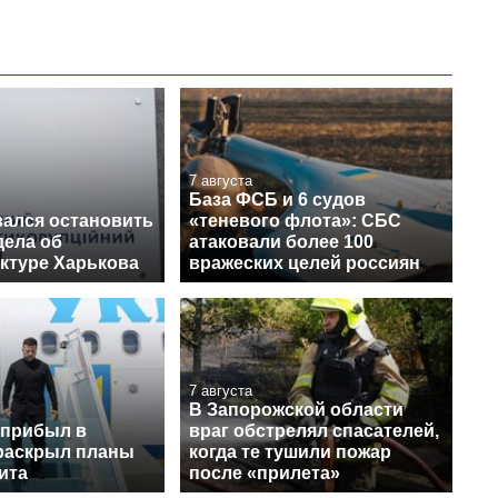
7 августа
База ФСБ и 6 судов
зался остановить
«теневого флота»: СБС
дела об
атаковали более 100
ктуре Харькова
вражеских целей россиян
7 августа
В Запорожской области
 прибыл в
враг обстрелял спасателей,
раскрыл планы
когда те тушили пожар
ита
после «прилета»