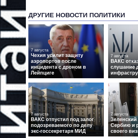
ДРУГИЕ НОВОСТИ ПОЛИТИКИ
7 августа
Чехия усилит защиту
7 августа
аэропортов после
ВАКС отка
инцидента с дроном в
слушание 
Лейпциге
инфрастру
7 августа
7 августа
ВАКС отпустил под залог
Зеленский
подозреваемого по делу
Сербию и 
экс-госсекретаря МИД
своего виз