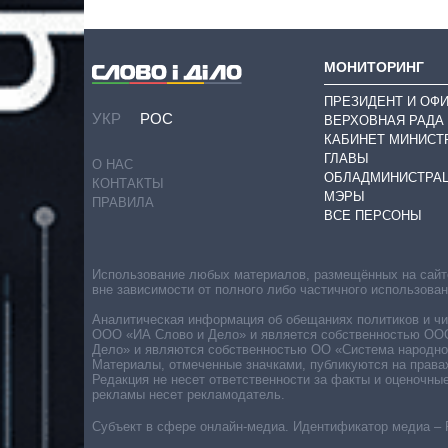
МОНИТОРИНГ
ПРЕЗИДЕНТ И ОФ
УКР
РОС
ВЕРХОВНАЯ РАДА
КАБИНЕТ МИНИСТ
ГЛАВЫ
О НАС
ОБЛАДМИНИСТРА
КОНТАКТЫ
МЭРЫ
ПРАВИЛА
ВСЕ ПЕРСОНЫ
Использование любых материалов, размещённых на сайте,
вне зависимости от полного либо частичного использова
Аналитическая информация об обещаниях политиков и чин
ООО «ИА Слово и Дело» и является собственностью ООО 
Дело» и являются собственностью ОО «Система народног
Материалы, отмеченные значками, публикуются на права
Редакция не несет ответственности за факты и оценочны
рекламы несет рекламодатель.
Субъект в сфере онлайн-медиа. Идентификатор медиа – 