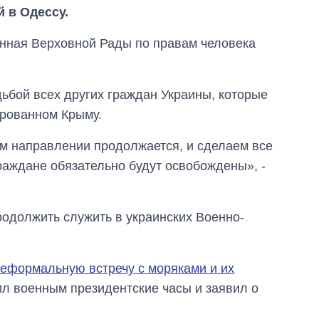
 в Одессу.
нная Верховной Рады по правам человека
дьбой всех других граждан Украины, которые
ированном Крыму.
том направлении продолжается, и сделаем все
раждане обязательно будут освобождены», -
родолжить служить в украинских Военно-
Восемь
массированных
ударов по Украине
за лето: Киев и
неформальную встречу с моряками и их
область стали
ил военным президентские часы и заявил о
главной целью рф