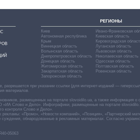
РЕГИОНЫ
Киев
Ивано-Франковская об
ИС
Автономная республика
Киевская область
Крым
Кировоградская област
РОВ
Винницкая область
Луганская область
Волынская область
Львовская область
ЦИЙ
Днепропетровская область
Николаевская область
Донецкая область
Одесская область
Житомирская область
Полтавская область
Закарпатская область
Ровенская область
Запорожская область
 разрешается при указании ссылки (для интернет-изданий — гиперссылки
ния материалов.
овников, размещенных на портале slovoidilo.ua, а также информация о 
«ИА Слово и Дело». Инфографики, размещенные на портале slovoidilo.
о контроля Слово и Дело».
х рекламы: «Промо», «Новости компаний», «Позиция», «Партнерский мат
е суждения, обнародованные в рекламных материалах. Согласно украин
R40-05063