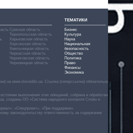
ТЕМАТИКИ
ласть
Сумская область
Бизнес
Тернопольская область
Культура
ь
Харьковская область
Наука
Херсонская область
Национальная
Хмельницкая область
безопасность
Черкасская область
Общество
Черниговская область
Политика
Черновицкая область
Право
Финансы
Экономика
) на www.slovoidilo.ua. Ссылка (гиперссылка) обязательна
состоянии выполнения этих обещаний, собрана и обработана
ua, созданы ОО «Система народного контроля Слово и
ериал», «Спецпроект», «При поддержке».
скому законодательству ответственность за содержание