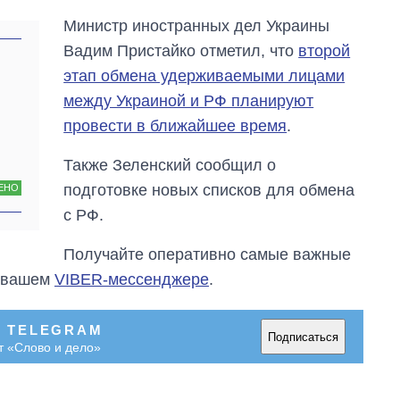
Министр иностранных дел Украины
Вадим Пристайко отметил, что
второй
этап обмена удерживаемыми лицами
между Украиной и РФ планируют
провести в ближайшее время
.
Также Зеленский сообщил о
подготовке новых списков для обмена
ЕНО
с РФ.
Получайте оперативно самые важные
в вашем
VIBER-мессенджере
.
В TELEGRAM
Подписаться
т «Слово и дело»