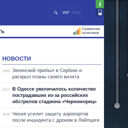
УКР
РОС
Сравнение
ТЬ
политиков
СТРАЦИЙ
МЭРЫ
ВСЕ ПЕРСОНЫ
НОВОСТИ
Зеленский прибыл в Сербию и
19:52
раскрыл планы своего визита
В Одессе увеличилось количество
19:17
пострадавших из-за российских
обстрелов стадиона «Черноморец»
Чехия усилит защиту аэропортов
18:45
после инцидента с дроном в Лейпциге