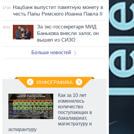
Нацбанк выпустит памятную монету в
17:10
честь Папы Римского Иоанна Павла II
За экс-госсекретаря МИД
16:51
Банькова внесли залог, он
вышел из СИЗО
Больше новостей
ИНФОГРАФИКА
Как за 10 лет
изменилось
количество
поступающих в
бакалавриат,
магистратуру и
аспирантуру