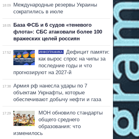
Международные резервы Украины
18:09
сократились в июле
База ФСБ и 6 судов «теневого
18:05
флота»: СБС атаковали более 100
вражеских целей россиян
Дефицит памяти:
ИНФОГРАФИКА
17:52
как вырос спрос на чипы за
последние годы и что
прогнозируют на 2027-й
Армия рф нанесла удары по 7
17:38
объектам Укрнафты, которые
обеспечивают добычу нефти и газа
МОН обновило стандарты
17:29
общего среднего
образования: что
изменилось