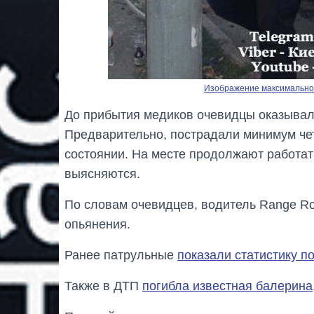
Изображение максимальног
До прибытия медиков очевидцы оказыва
Предварительно, пострадали минимум чет
состоянии. На месте продолжают работат
выясняются.
По словам очевидцев, водитель Range Ro
опьянения.
Ранее патрульные
показали статистику п
Также в ДТП
погибла известная балерина