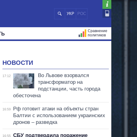
УКР
РОС
Сравнение
ТЬ
политиков
СТРАЦИЙ
МЭРЫ
ВСЕ ПЕРСОНЫ
НОВОСТИ
Во Львове взорвался
17:12
трансформатор на
подстанции, часть города
обесточена
Рф готовит атаки на объекты стран
16:59
Балтии с использованием украинских
дронов – разведка
СБУ подтвердила поражение
16:55