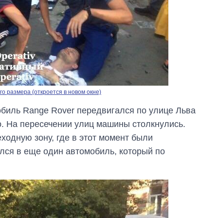
выращивали в
Украине до и во
время большой
войны
о размера (откроется в новом окне)
биль Range Rover передвигался по улице Льва
го. На пересечении улиц машины столкнулись.
ходную зону, где в этот момент были
лся в еще один автомобиль, который по