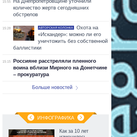
На Днепропетровщине уточнили
15:55
количество жертв сегодняшних
обстрелов
Охота на
АВТОРСКАЯ КОЛОНКА
15:28
«Искандер»: можно ли его
уничтожить без собственной
баллистики
Россияне расстреляли пленного
15:15
воина вблизи Мирного на Донетчине
– прокуратура
Больше новостей
ИНФОГРАФИКА
Как за 10 лет
изменилось