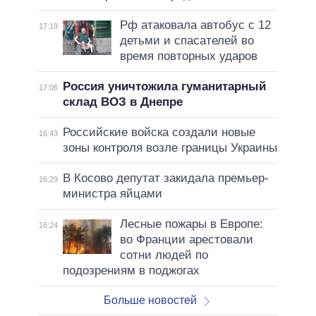
Рф атаковала автобус с 12
17:19
детьми и спасателей во
время повторных ударов
Россия уничтожила гуманитарный
17:06
склад ВОЗ в Днепре
Российские войска создали новые
16:43
зоны контроля возле границы Украины
В Косово депутат закидала премьер-
16:29
министра яйцами
Лесные пожары в Европе:
16:24
во Франции арестовали
сотни людей по
подозрениям в поджогах
Больше новостей