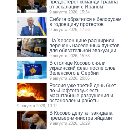
предостерег команду Трампа
от эскалации с Ираном
9 августа 2026, 15:34
Сибига обратился к белорусам
в годовщину протестов
9 августа 2026, 17:56
На Херсонщине расширили
перечень населенных пунктов
для обязательной эвакуации
9 августа 2026, 15:53
В столице Косово сняли
украинский флаг после слов
Зеленского в Сербии
9 августа 2026, 20:05
Россия уже третий день бьет
по «Нафтогазу»: есть
масштабные разрушения и
остановлены работы
9 августа 2026, 19:12
В Косово депутат закидала
премьер-министра яйцами
9 августа 2026, 16:29