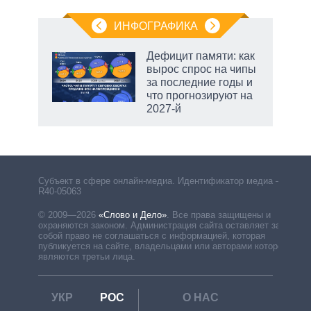
ИНФОГРАФИКА
Дефицит памяти: как
вырос спрос на чипы
за последние годы и
что прогнозируют на
2027-й
Субъект в сфере онлайн-медиа. Идентификатор медиа –
R40-05063
© 2009—2026
«Слово и Дело»
.
Все права защищены и
охраняются законом. Администрация сайта оставляет за
собой право не соглашаться с информацией, которая
публикуется на сайте, владельцами или авторами которой
являются третьи лица.
УКР
РОС
О НАС