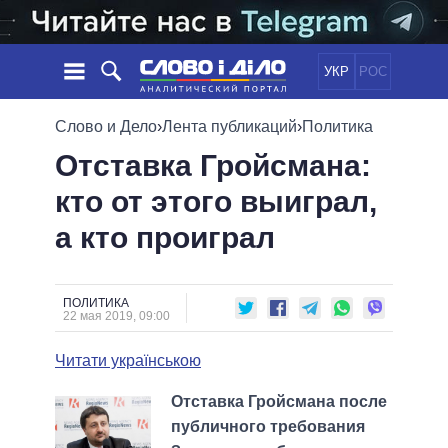
УКР
РОС
НОВОСТИ
Слово и Дело
›
Лента публикаций
›
Политика
Отставка Гройсмана:
ОБЕЩАНИЯ
ЛЕНТА
ПОЛИТИКА
кто от этого выиграл,
СОБЫТИЯ
ЭКОНОМИКА
ПОЛИТИКИ
а кто проиграл
СТАТЬИ
ОБЩЕСТВО
ИНФОГРАФИКА
МНЕНИЯ
МИР
ВСЕ ПОЛИТИКИ
ОБЗОРЫ
ПРЕЗИДЕНТ И ОФИС
ВИДЕО
ПОЛИТИКА
ДАЙДЖЕСТЫ
22 мая 2019, 09:00
ВЕРХОВНАЯ РАДА
ПОДДЕРЖАТЬ
КАБИНЕТ МИНИСТРОВ
Читати українською
ГЛАВЫ ОБЛАДМИНИСТРАЦИЙ
СРАВНЕНИЕ ПОЛИТИКОВ
Отставка Гройсмана после
МЭРЫ
публичного требования
ВСЕ ПЕРСОНЫ