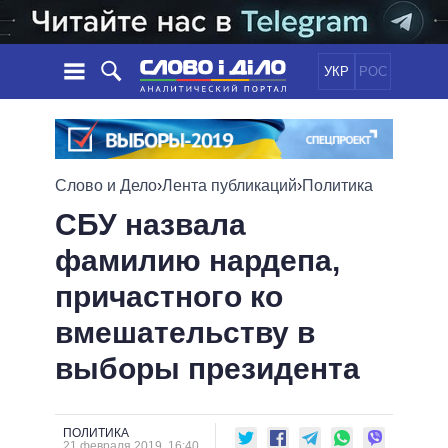
УКР
РОС
НОВОСТИ
ОБЕЩАНИЯ
ЛЕНТА
ПОЛИТИКА
Слово и Дело
›
Лента публикаций
›
Политика
СОБЫТИЯ
ЭКОНОМИКА
ПОЛИТИКИ
СБУ назвала
СТАТЬИ
ОБЩЕСТВО
фамилию нардепа,
ИНФОГРАФИКА
МНЕНИЯ
МИР
ВСЕ ПОЛИТИКИ
причастного ко
ОБЗОРЫ
ПРЕЗИДЕНТ И ОФИС
ВИДЕО
ДАЙДЖЕСТЫ
ВЕРХОВНАЯ РАДА
вмешательству в
ПОДДЕРЖАТЬ
КАБИНЕТ МИНИСТРОВ
выборы президента
ГЛАВЫ ОБЛАДМИНИСТРАЦИЙ
СРАВНЕНИЕ ПОЛИТИКОВ
МЭРЫ
ВСЕ ПЕРСОНЫ
ПОЛИТИКА
21 февраля 2019, 16:40