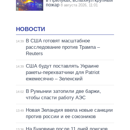
в Прилуках, вспыхнул крупный
пожар
8 августа 2026, 11:01
НОВОСТИ
В США готовят масштабное
14:39
расследование против Трампа –
Reuters
США будут поставлять Украине
14:39
ракеты-перехватчики для Patriot
ежемесячно – Зеленский
В Румынии затопили две баржи,
14:02
чтобы спасти работу АЭС
Новая Зеландия ввела новые санкции
13:49
против россии и ее союзников
На Буковине после 11 дней поисков
13:36