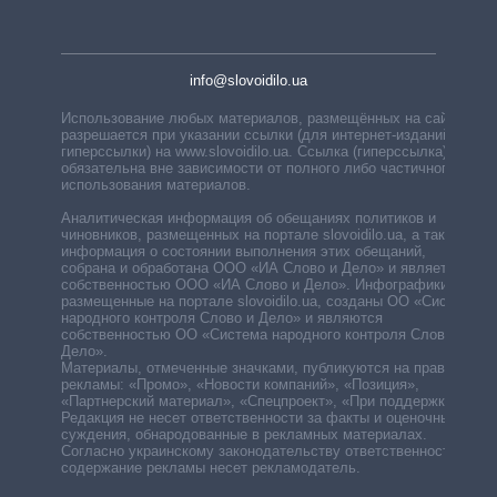
info@slovoidilo.ua
Использование любых материалов, размещённых на сайте,
разрешается при указании ссылки (для интернет-изданий —
гиперссылки) на www.slovoidilo.ua. Ссылка (гиперссылка)
обязательна вне зависимости от полного либо частичного
использования материалов.
Аналитическая информация об обещаниях политиков и
чиновников, размещенных на портале slovoidilo.ua, а также
информация о состоянии выполнения этих обещаний,
собрана и обработана ООО «ИА Слово и Дело» и является
собственностью ООО «ИА Слово и Дело». Инфографики,
размещенные на портале slovoidilo.ua, созданы ОО «Система
народного контроля Слово и Дело» и являются
собственностью ОО «Система народного контроля Слово и
Дело».
Материалы, отмеченные значками, публикуются на правах
рекламы: «Промо», «Новости компаний», «Позиция»,
«Партнерский материал», «Спецпроект», «При поддержке».
Редакция не несет ответственности за факты и оценочные
суждения, обнародованные в рекламных материалах.
Согласно украинскому законодательству ответственность за
содержание рекламы несет рекламодатель.