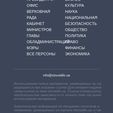
ОФИС
КУЛЬТУРА
ВЕРХОВНАЯ
НАУКА
РАДА
НАЦИОНАЛЬНАЯ
КАБИНЕТ
БЕЗОПАСНОСТЬ
МИНИСТРОВ
ОБЩЕСТВО
ГЛАВЫ
ПОЛИТИКА
ОБЛАДМИНИСТРАЦИЙ
ПРАВО
МЭРЫ
ФИНАНСЫ
ВСЕ ПЕРСОНЫ
ЭКОНОМИКА
info@slovoidilo.ua
Использование любых материалов, размещённых на сайте,
разрешается при указании ссылки (для интернет-изданий —
гиперссылки) на www.slovoidilo.ua. Ссылка (гиперссылка)
обязательна вне зависимости от полного либо частичного
использования материалов.
Аналитическая информация об обещаниях политиков и
чиновников, размещенных на портале slovoidilo.ua, а также