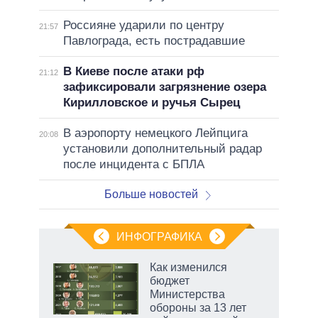
Россияне ударили по центру
21:57
Павлограда, есть пострадавшие
В Киеве после атаки рф
21:12
зафиксировали загрязнение озера
Кирилловское и ручья Сырец
В аэропорту немецкого Лейпцига
20:08
установили дополнительный радар
после инцидента с БПЛА
Больше новостей
ИНФОГРАФИКА
 как
Как изменился
чипы
бюджет
ды и
Министерства
т на
обороны за 13 лет