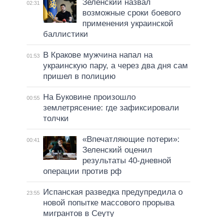
Зеленский назвал
02:31
возможные сроки боевого
применения украинской
баллистики
В Кракове мужчина напал на
01:53
украинскую пару, а через два дня сам
пришел в полицию
На Буковине произошло
00:55
землетрясение: где зафиксировали
толчки
«Впечатляющие потери»:
00:41
Зеленский оценил
результаты 40-дневной
операции против рф
Испанская разведка предупредила о
23:55
новой попытке массового прорыва
мигрантов в Сеуту