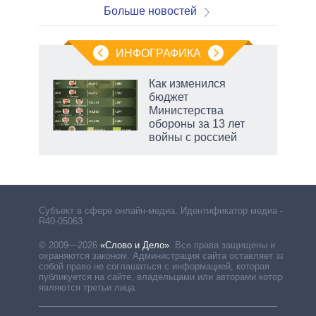
Больше новостей
ИНФОГРАФИКА
Как изменился
бюджет
Министерства
обороны за 13 лет
войны с россией
Субъект в сфере онлайн-медиа. Идентификатор медиа –
R40-05063
© 2009—2026
«Слово и Дело»
.
Все права защищены и
охраняются законом. Администрация сайта оставляет за
собой право не соглашаться с информацией, которая
публикуется на сайте, владельцами или авторами которой
являются третьи лица.