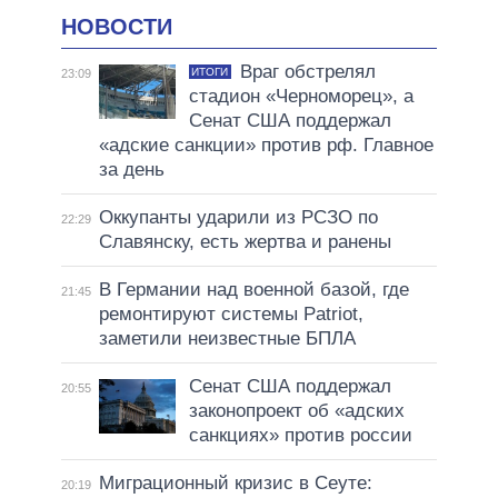
НОВОСТИ
Враг обстрелял
ИТОГИ
23:09
стадион «Черноморец», а
Сенат США поддержал
«адские санкции» против рф. Главное
за день
Оккупанты ударили из РСЗО по
22:29
Славянску, есть жертва и ранены
В Германии над военной базой, где
21:45
ремонтируют системы Patriot,
заметили неизвестные БПЛА
Сенат США поддержал
20:55
законопроект об «адских
санкциях» против россии
Миграционный кризис в Сеуте:
20:19