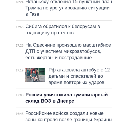
Нетаньяху отклонил 15-пунктный план
18:24
Трампа по урегулированию ситуации
в Газе
Сибига обратился к белорусам в
17:56
годовщину протестов
На Одесчине произошло масштабное
17:23
ДТП с участием микроавтобусов,
есть жертвы и пострадавшие
Рф атаковала автобус с 12
17:19
детьми и спасателей во
время повторных ударов
Россия уничтожила гуманитарный
17:06
склад ВОЗ в Днепре
Российские войска создали новые
16:43
зоны контроля возле границы Украины