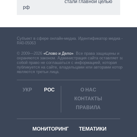
стали главной целью
рф
Субъект в сфере онлайн-медиа. Идентификатор медиа –
R40-05063
© 2009—2026
«Слово и Дело»
.
Все права защищены и
охраняются законом. Администрация сайта оставляет за
собой право не соглашаться с информацией, которая
публикуется на сайте, владельцами или авторами которой
являются третьи лица.
УКР
РОС
О НАС
КОНТАКТЫ
ПРАВИЛА
МОНИТОРИНГ
ТЕМАТИКИ