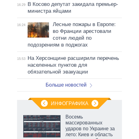
В Косово депутат закидала премьер-
16:29
министра яйцами
Лесные пожары в Европе:
16:24
во Франции арестовали
сотни людей по
подозрениям в поджогах
На Херсонщине расширили перечень
15:53
населенных пунктов для
обязательной эвакуации
Больше новостей
ИНФОГРАФИКА
 5
Восемь
го
массированных
сть
ударов по Украине за
ВР
лето: Киев и область