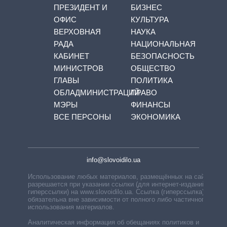
ПРЕЗИДЕНТ И
БИЗНЕС
ОФИС
КУЛЬТУРА
ВЕРХОВНАЯ
НАУКА
РАДА
НАЦИОНАЛЬНАЯ
КАБИНЕТ
БЕЗОПАСНОСТЬ
МИНИСТРОВ
ОБЩЕСТВО
ГЛАВЫ
ПОЛИТИКА
ОБЛАДМИНИСТРАЦИЙ
ПРАВО
МЭРЫ
ФИНАНСЫ
ВСЕ ПЕРСОНЫ
ЭКОНОМИКА
info@slovoidilo.ua
Использование любых материалов, размещённых на сайте,
разрешается при указании ссылки (для интернет-изданий —
гиперссылки) на www.slovoidilo.ua. Ссылка (гиперссылка)
обязательна вне зависимости от полного либо частичного
использования материалов.
Аналитическая информация об обещаниях политиков и