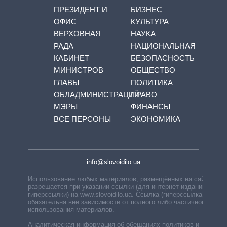
ПРЕЗИДЕНТ И
БИЗНЕС
ОФИС
КУЛЬТУРА
ВЕРХОВНАЯ
НАУКА
РАДА
НАЦИОНАЛЬНАЯ
КАБИНЕТ
БЕЗОПАСНОСТЬ
МИНИСТРОВ
ОБЩЕСТВО
ГЛАВЫ
ПОЛИТИКА
ОБЛАДМИНИСТРАЦИЙ
ПРАВО
МЭРЫ
ФИНАНСЫ
ВСЕ ПЕРСОНЫ
ЭКОНОМИКА
info@slovoidilo.ua
Использование любых материалов, размещённых на сайте,
разрешается при указании ссылки (для интернет-изданий —
гиперссылки) на www.slovoidilo.ua. Ссылка (гиперссылка)
обязательна вне зависимости от полного либо частичного
использования материалов.
Аналитическая информация об обещаниях политиков и