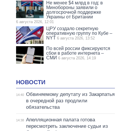
Не менее $4 млрд в год: в
Минобороны заявили о
долгосрочной поддержке
Украины от Британии
6 августа 2026, 12:01
ЦРУ создало секретную
оперативную группу по Кубе –
NYT
6 августа 2026, 13:52
По всей россии фиксируются
сбои в работе интернета –
СМИ
6 августа 2026, 14:19
НОВОСТИ
Обвиняемому депутату из Закарпатья
14:40
в очередной раз продлили
обязательства
Апелляционная палата готова
14:38
пересмотреть заключение судьи из