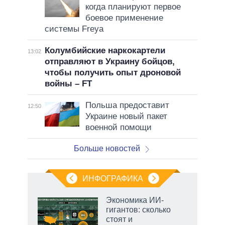
когда планируют первое
боевое применение
системы Freya
Колумбийские наркокартели
13:02
отправляют в Украину бойцов,
чтобы получить опыт дроновой
войны – FT
Польша предоставит
12:50
Украине новый пакет
военной помощи
Больше новостей
ИНФОГРАФИКА
рифы
Экономика ИИ-
у в
гигантов: сколько
 на
стоят и