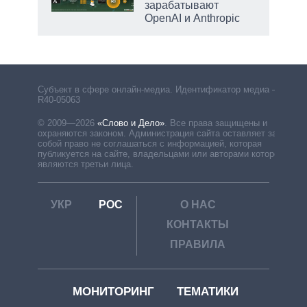
зарабатывают
OpenAI и Anthropic
Субъект в сфере онлайн-медиа. Идентификатор медиа –
R40-05063
© 2009—2026
«Слово и Дело»
.
Все права защищены и
охраняются законом. Администрация сайта оставляет за
собой право не соглашаться с информацией, которая
публикуется на сайте, владельцами или авторами которой
являются третьи лица.
УКР
РОС
О НАС
КОНТАКТЫ
ПРАВИЛА
МОНИТОРИНГ
ТЕМАТИКИ