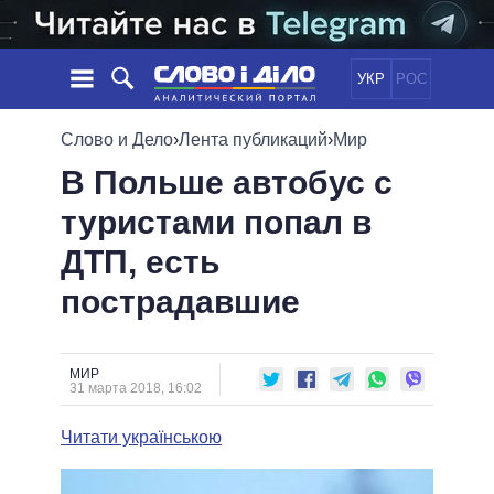
УКР
РОС
НОВОСТИ
Слово и Дело
›
Лента публикаций
›
Мир
В Польше автобус с
ОБЕЩАНИЯ
ЛЕНТА
ПОЛИТИКА
туристами попал в
СОБЫТИЯ
ЭКОНОМИКА
ПОЛИТИКИ
ДТП, есть
СТАТЬИ
ОБЩЕСТВО
ИНФОГРАФИКА
МНЕНИЯ
МИР
ВСЕ ПОЛИТИКИ
пострадавшие
ОБЗОРЫ
ПРЕЗИДЕНТ И ОФИС
ВИДЕО
ДАЙДЖЕСТЫ
ВЕРХОВНАЯ РАДА
МИР
ПОДДЕРЖАТЬ
КАБИНЕТ МИНИСТРОВ
31 марта 2018, 16:02
ГЛАВЫ ОБЛАДМИНИСТРАЦИЙ
СРАВНЕНИЕ ПОЛИТИКОВ
Читати українською
МЭРЫ
ВСЕ ПЕРСОНЫ