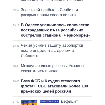
Зеленский прибыл в Сербию и
19:52
раскрыл планы своего визита
В Одессе увеличилось количество
19:17
пострадавших из-за российских
обстрелов стадиона «Черноморец»
Чехия усилит защиту аэропортов
18:45
после инцидента с дроном в
Лейпциге
Международные резервы Украины
18:09
сократились в июле
База ФСБ и 6 судов «теневого
18:05
флота»: СБС атаковали более 100
вражеских целей россиян
Дефицит
ИНФОГРАФИКА
17:52