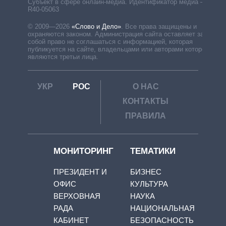
Субъект в сфере онлайн-медиа. Идентификатор медиа –
R40-05063
© 2009—2026
«Слово и Дело»
.
Все права защищены и
охраняются законом. Администрация сайта оставляет за
собой право не соглашаться с информацией, которая
публикуется на сайте, владельцами или авторами которой
являются третьи лица.
УКР
РОС
О НАС
КОНТАКТЫ
ПРАВИЛА
МОНИТОРИНГ
ТЕМАТИКИ
ПРЕЗИДЕНТ И
БИЗНЕС
ОФИС
КУЛЬТУРА
ВЕРХОВНАЯ
НАУКА
РАДА
НАЦИОНАЛЬНАЯ
КАБИНЕТ
БЕЗОПАСНОСТЬ