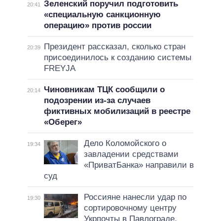
Зеленский поручил подготовить
20:41
«специальную санкционную
операцию» против россии
Президент рассказал, сколько стран
20:39
присоединилось к созданию системы
FREYJA
Чиновникам ТЦК сообщили о
20:14
подозрении из-за случаев
фиктивных мобилизаций в реестре
«Оберег»
Дело Коломойского о
19:34
завладении средствами
«ПриватБанка» направили в
суд
Россияне нанесли удар по
19:30
сортировочному центру
Укрпочты в Павлограде,