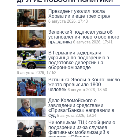
Президент уволил посла
Хорватии и еще трех стран
6 августа 2026, 17:43
Зеленский подписал указ об
установлении нового военного
праздника
6 августа 2026, 17:41
В Германии задержали
украинца по подозрению в
подготовке диверсии на
оборонном заводе
6 августа 2026, 17:52
Вспышка Эболы в Конго: число
жертв превысило 1800
человек
6 августа 2026, 18:50
Дело Коломойского о
завладении средствами
«ПриватБанка» направили в
суд
6 августа 2026, 19:34
Чиновникам ТЦК сообщили о
подозрении из-за случаев
фиктивных мобилизаций в