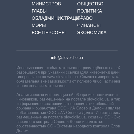
МИНИСТРОВ
ОБЩЕСТВО
ГЛАВЫ
ПОЛИТИКА
ОБЛАДМИНИСТРАЦИЙ
ПРАВО
МЭРЫ
ФИНАНСЫ
ВСЕ ПЕРСОНЫ
ЭКОНОМИКА
info@slovoidilo.ua
Использование любых материалов, размещённых на сайте,
разрешается при указании ссылки (для интернет-изданий —
гиперссылки) на www.slovoidilo.ua. Ссылка (гиперссылка)
обязательна вне зависимости от полного либо частичного
использования материалов.
Аналитическая информация об обещаниях политиков и
чиновников, размещенных на портале slovoidilo.ua, а также
информация о состоянии выполнения этих обещаний,
собрана и обработана ООО «ИА Слово и Дело» и является
собственностью ООО «ИА Слово и Дело». Инфографики,
размещенные на портале slovoidilo.ua, созданы ОО «Система
народного контроля Слово и Дело» и являются
собственностью ОО «Система народного контроля Слово и
Дело».