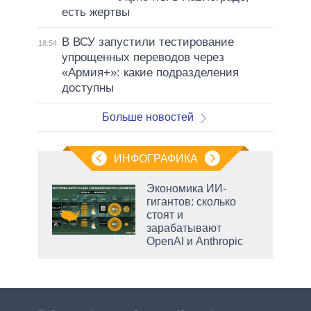
есть жертвы
В ВСУ запустили тестирование
18:54
упрощенных переводов через
«Армия+»: какие подразделения
доступны
Больше новостей
ИНФОГРАФИКА
еля
Экономика ИИ-
гигантов: сколько
стоят и
зарабатывают
OpenAI и Anthropic