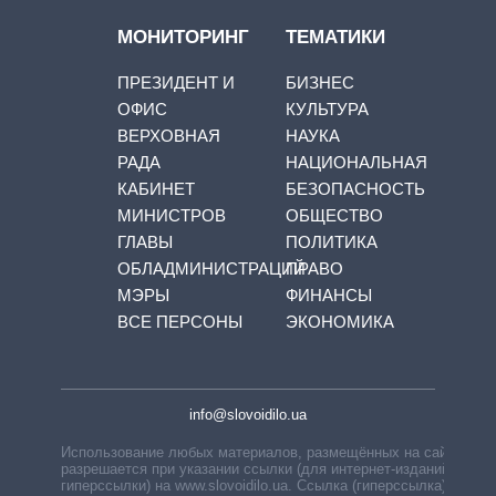
МОНИТОРИНГ
ТЕМАТИКИ
ПРЕЗИДЕНТ И
БИЗНЕС
ОФИС
КУЛЬТУРА
ВЕРХОВНАЯ
НАУКА
РАДА
НАЦИОНАЛЬНАЯ
КАБИНЕТ
БЕЗОПАСНОСТЬ
МИНИСТРОВ
ОБЩЕСТВО
ГЛАВЫ
ПОЛИТИКА
ОБЛАДМИНИСТРАЦИЙ
ПРАВО
МЭРЫ
ФИНАНСЫ
ВСЕ ПЕРСОНЫ
ЭКОНОМИКА
info@slovoidilo.ua
Использование любых материалов, размещённых на сайте,
разрешается при указании ссылки (для интернет-изданий —
гиперссылки) на www.slovoidilo.ua. Ссылка (гиперссылка)