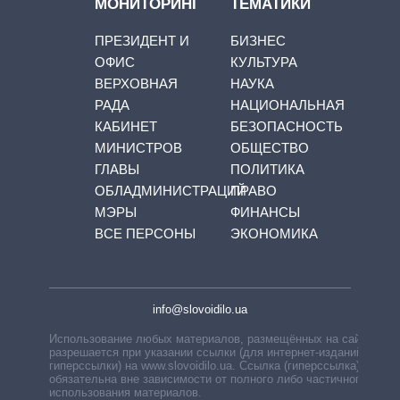
МОНИТОРИНГ
ТЕМАТИКИ
ПРЕЗИДЕНТ И
БИЗНЕС
ОФИС
КУЛЬТУРА
ВЕРХОВНАЯ
НАУКА
РАДА
НАЦИОНАЛЬНАЯ
КАБИНЕТ
БЕЗОПАСНОСТЬ
МИНИСТРОВ
ОБЩЕСТВО
ГЛАВЫ
ПОЛИТИКА
ОБЛАДМИНИСТРАЦИЙ
ПРАВО
МЭРЫ
ФИНАНСЫ
ВСЕ ПЕРСОНЫ
ЭКОНОМИКА
info@slovoidilo.ua
Использование любых материалов, размещённых на сайте,
разрешается при указании ссылки (для интернет-изданий —
гиперссылки) на www.slovoidilo.ua. Ссылка (гиперссылка)
обязательна вне зависимости от полного либо частичного
использования материалов.