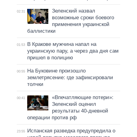
Зеленский назвал
02:31
возможные сроки боевого
применения украинской
баллистики
В Кракове мужчина напал на
01:53
украинскую пару, а через два дня сам
пришел в полицию
На Буковине произошло
00:55
землетрясение: где зафиксировали
толчки
«Впечатляющие потери»:
00:41
Зеленский оценил
результаты 40-дневной
операции против рф
Испанская разведка предупредила о
23:55