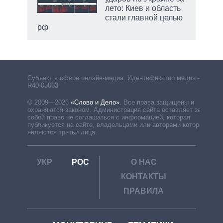
лето: Киев и область
стали главной целью
рф
Субъект в сфере онлайн-медиа. Идентификатор медиа –
R40-05063
© 2009—2026
«Слово и Дело»
.
Все права защищены и
охраняются законом. Администрация сайта оставляет за
собой право не соглашаться с информацией, которая
публикуется на сайте, владельцами или авторами которой
являются третьи лица.
УКР
РОС
О НАС
КОНТАКТЫ
ПРАВИЛА