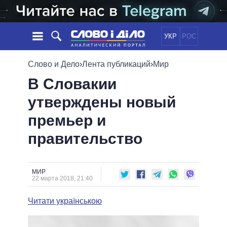
УКР
РОС
НОВОСТИ
Слово и Дело
›
Лента публикаций
›
Мир
В Словакии
ОБЕЩАНИЯ
ЛЕНТА
ПОЛИТИКА
утверждены новый
СОБЫТИЯ
ЭКОНОМИКА
ПОЛИТИКИ
премьер и
СТАТЬИ
ОБЩЕСТВО
ИНФОГРАФИКА
МНЕНИЯ
МИР
ВСЕ ПОЛИТИКИ
правительство
ОБЗОРЫ
ПРЕЗИДЕНТ И ОФИС
ВИДЕО
ДАЙДЖЕСТЫ
ВЕРХОВНАЯ РАДА
МИР
ПОДДЕРЖАТЬ
КАБИНЕТ МИНИСТРОВ
22 марта 2018, 21:40
ГЛАВЫ ОБЛАДМИНИСТРАЦИЙ
СРАВНЕНИЕ ПОЛИТИКОВ
Читати українською
МЭРЫ
ВСЕ ПЕРСОНЫ