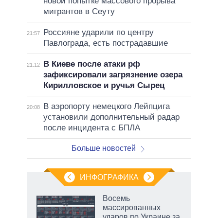
новой попытке массового прорыва
мигрантов в Сеуту
Россияне ударили по центру
21:57
Павлограда, есть пострадавшие
В Киеве после атаки рф
21:12
зафиксировали загрязнение озера
Кирилловское и ручья Сырец
В аэропорту немецкого Лейпцига
20:08
установили дополнительный радар
после инцидента с БПЛА
Больше новостей
ИНФОГРАФИКА
Восемь
массированных
ударов по Украине за