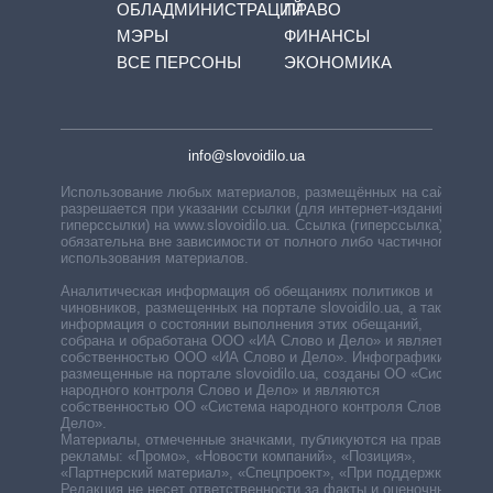
ОБЛАДМИНИСТРАЦИЙ
ПРАВО
МЭРЫ
ФИНАНСЫ
ВСЕ ПЕРСОНЫ
ЭКОНОМИКА
info@slovoidilo.ua
Использование любых материалов, размещённых на сайте,
разрешается при указании ссылки (для интернет-изданий —
гиперссылки) на www.slovoidilo.ua. Ссылка (гиперссылка)
обязательна вне зависимости от полного либо частичного
использования материалов.
Аналитическая информация об обещаниях политиков и
чиновников, размещенных на портале slovoidilo.ua, а также
информация о состоянии выполнения этих обещаний,
собрана и обработана ООО «ИА Слово и Дело» и является
собственностью ООО «ИА Слово и Дело». Инфографики,
размещенные на портале slovoidilo.ua, созданы ОО «Система
народного контроля Слово и Дело» и являются
собственностью ОО «Система народного контроля Слово и
Дело».
Материалы, отмеченные значками, публикуются на правах
рекламы: «Промо», «Новости компаний», «Позиция»,
«Партнерский материал», «Спецпроект», «При поддержке».
Редакция не несет ответственности за факты и оценочные