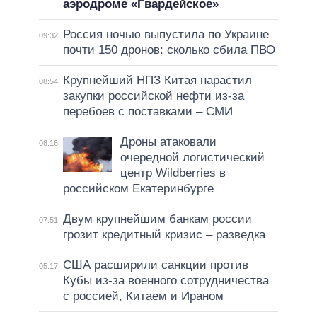
аэродроме «Гвардейское»
Россия ночью выпустила по Украине
09:32
почти 150 дронов: сколько сбила ПВО
Крупнейший НПЗ Китая нарастил
08:54
закупки российской нефти из-за
перебоев с поставками – СМИ
Дроны атаковали
08:16
очередной логистический
центр Wildberries в
российском Екатеринбурге
Двум крупнейшим банкам россии
07:51
грозит кредитный кризис – разведка
США расширили санкции против
05:17
Кубы из-за военного сотрудничества
с россией, Китаем и Ираном