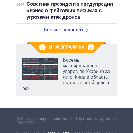
Советник президента предупредил
04:57
бизнес о фейковых письмах с
угрозами атак дронов
Больше новостей
ИНФОГРАФИКА
рифы
Восемь
у в
массированных
 на
ударов по Украине за
лето: Киев и область
стали главной целью
рф
Субъект в сфере онлайн-медиа. Идентификатор медиа –
R40-05063