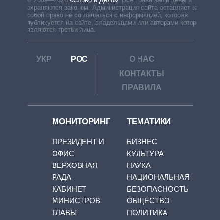
© 2009—2026
«Слово и Дело»
.
Все права защищены и
охраняются законом. Администрация сайта оставляет за
собой право не соглашаться с информацией, которая
публикуется на сайте, владельцами или авторами которой
являются третьи лица.
УКР
РОС
О НАС
КОНТАКТЫ
ПРАВИЛА
МОНИТОРИНГ
ТЕМАТИКИ
ПРЕЗИДЕНТ И
БИЗНЕС
ОФИС
КУЛЬТУРА
ВЕРХОВНАЯ
НАУКА
РАДА
НАЦИОНАЛЬНАЯ
КАБИНЕТ
БЕЗОПАСНОСТЬ
МИНИСТРОВ
ОБЩЕСТВО
ГЛАВЫ
ПОЛИТИКА