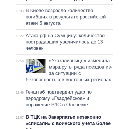
В Киеве возросло количество
13:33
погибших в результате российской
атаки 5 августа
Атака рф на Сумщину: количество
13:22
пострадавших увеличилось до 13
человек
«Укрзализныця» изменила
12:58
маршруты ряда поездов из-
за ситуации с
безопасностью в восточных регионах
Генштаб подтвердил удар по
12:49
аэродрому «Гвардейское» и
поражение РЛС в Оленевке
В ТЦК на Закарпатье незаконно
12:07
«списали» с воинского учета более