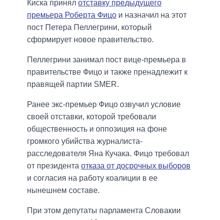
Киска принял
отставку предыдущего
премьера Роберта Фицо
и назначил на этот
пост Петера Пеллегрини, который
сформирует новое правительство.
Пеллегрини занимал пост вице-премьера в
правительстве Фицо и также пренадлежит к
правящей партии SMER.
Ранее экс-премьер Фицо озвучил условие
своей отставки, которой требовали
общественность и оппозиция на фоне
громкого убийства журналиста-
расследователя Яна Кучака. Фицо требовал
от президента
отказа от досрочных выборов
и согласия на работу коалиции в ее
нынешнем составе.
При этом депутаты парламента Словакии