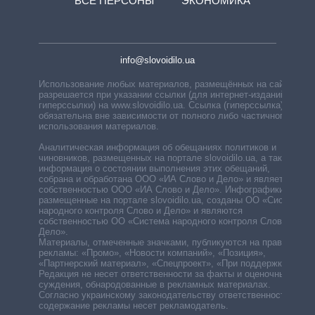
ВСЕ ПЕРСОНЫ
ЭКОНОМИКА
info@slovoidilo.ua
Использование любых материалов, размещённых на сайте,
разрешается при указании ссылки (для интернет-изданий —
гиперссылки) на www.slovoidilo.ua. Ссылка (гиперссылка)
обязательна вне зависимости от полного либо частичного
использования материалов.
Аналитическая информация об обещаниях политиков и
чиновников, размещенных на портале slovoidilo.ua, а также
информация о состоянии выполнения этих обещаний,
собрана и обработана ООО «ИА Слово и Дело» и является
собственностью ООО «ИА Слово и Дело». Инфографики,
размещенные на портале slovoidilo.ua, созданы ОО «Система
народного контроля Слово и Дело» и являются
собственностью ОО «Система народного контроля Слово и
Дело».
Материалы, отмеченные значками, публикуются на правах
рекламы: «Промо», «Новости компаний», «Позиция»,
«Партнерский материал», «Спецпроект», «При поддержке».
Редакция не несет ответственности за факты и оценочные
суждения, обнародованные в рекламных материалах.
Согласно украинскому законодательству ответственность за
содержание рекламы несет рекламодатель.