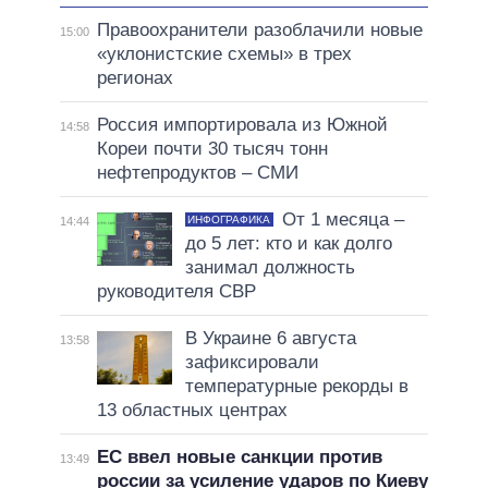
Правоохранители разоблачили новые
15:00
«уклонистские схемы» в трех
регионах
Россия импортировала из Южной
14:58
Кореи почти 30 тысяч тонн
нефтепродуктов – СМИ
От 1 месяца –
ИНФОГРАФИКА
14:44
до 5 лет: кто и как долго
занимал должность
руководителя СВР
В Украине 6 августа
13:58
зафиксировали
температурные рекорды в
13 областных центрах
ЕС ввел новые санкции против
13:49
россии за усиление ударов по Киеву