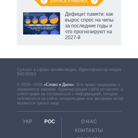
ИНФОГРАФИКА
Дефицит памяти: как
вырос спрос на чипы
за последние годы и
что прогнозируют на
2027-й
рф
Субъект в сфере онлайн-медиа. Идентификатор медиа –
R40-05063
© 2009—2026
«Слово и Дело»
.
Все права защищены и
охраняются законом. Администрация сайта оставляет за
собой право не соглашаться с информацией, которая
публикуется на сайте, владельцами или авторами которой
являются третьи лица.
УКР
РОС
О НАС
КОНТАКТЫ