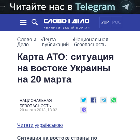
УКР
РОС
НОВОСТИ
Слово и
›
Лента
›
Национальная
Дело
публикаций
безопасность
ОБЕЩАНИЯ
ЛЕНТА
ПОЛИТИКА
Карта АТО: ситуация
СОБЫТИЯ
ЭКОНОМИКА
на востоке Украины
ПОЛИТИКИ
СТАТЬИ
ОБЩЕСТВО
на 20 марта
ИНФОГРАФИКА
МНЕНИЯ
МИР
ВСЕ ПОЛИТИКИ
ОБЗОРЫ
ПРЕЗИДЕНТ И ОФИС
ВИДЕО
ДАЙДЖЕСТЫ
ВЕРХОВНАЯ РАДА
НАЦИОНАЛЬНАЯ
БЕЗОПАСНОСТЬ
ПОДДЕРЖАТЬ
КАБИНЕТ МИНИСТРОВ
20 марта 2018, 13:02
ГЛАВЫ ОБЛАДМИНИСТРАЦИЙ
СРАВНЕНИЕ ПОЛИТИКОВ
Читати українською
МЭРЫ
ВСЕ ПЕРСОНЫ
Ситуация на востоке страны по