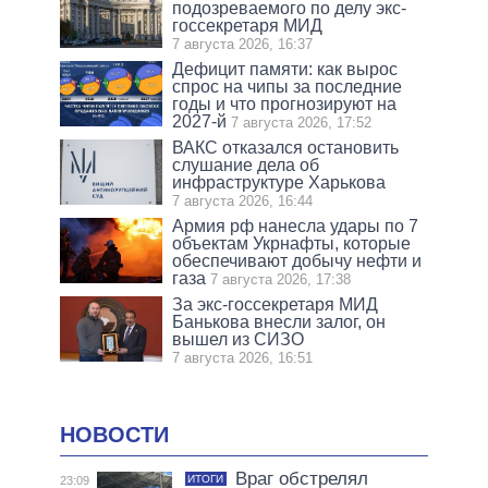
подозреваемого по делу экс-
госсекретаря МИД
7 августа 2026, 16:37
Дефицит памяти: как вырос
спрос на чипы за последние
годы и что прогнозируют на
2027-й
7 августа 2026, 17:52
ВАКС отказался остановить
слушание дела об
инфраструктуре Харькова
7 августа 2026, 16:44
Армия рф нанесла удары по 7
объектам Укрнафты, которые
обеспечивают добычу нефти и
газа
7 августа 2026, 17:38
За экс-госсекретаря МИД
Банькова внесли залог, он
вышел из СИЗО
7 августа 2026, 16:51
НОВОСТИ
Враг обстрелял
ИТОГИ
23:09