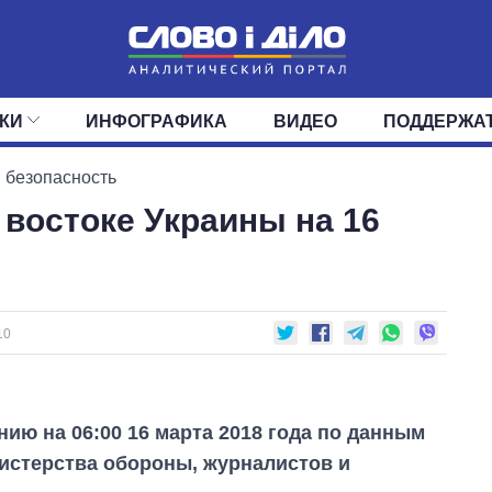
КИ
ИНФОГРАФИКА
ВИДЕО
ПОДДЕРЖА
ИС
ЛЕНТА
ВЕРХОВНАЯ РАДА
СОБЫТИЯ
СТАТЬИ
КАБИНЕТ МИНИСТРОВ
МНЕНИЯ
ОБЗОРЫ
ГЛАВЫ ОБЛАДМИНИ
ДАЙДЖЕСТЫ
 безопасность
 востоке Украины на 16
ПОЛИТИКА
ДЕПУТАТЫ
ЭКОНОМИКА
КОМИТЕТЫ
ФРАКЦИИ
ОБЩЕСТВО
ОКРУГА
МИР
10
нию на 06:00 16 марта 2018 года по данным
истерства обороны, журналистов и