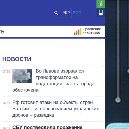
УКР
РОС
Сравнение
ТЬ
политиков
СТРАЦИЙ
МЭРЫ
ВСЕ ПЕРСОНЫ
НОВОСТИ
Во Львове взорвался
17:12
трансформатор на
подстанции, часть города
обесточена
Рф готовит атаки на объекты стран
16:59
Балтии с использованием украинских
дронов – разведка
СБУ подтвердила поражение
16:55