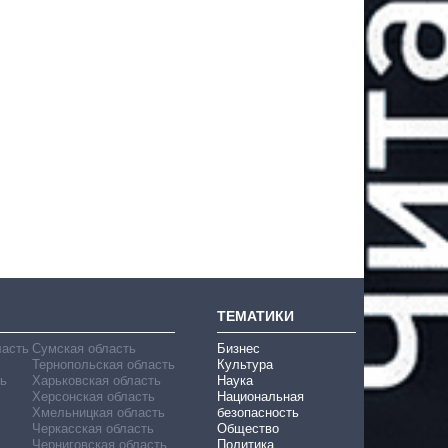
ТЕМАТИКИ
ласть
Сумская область
Бизнес
Тернопольская область
Культура
ь
Харьковская область
Наука
Херсонская область
Национальная
Хмельницкая область
безопасность
Черкасская область
Общество
Черниговская область
Политика