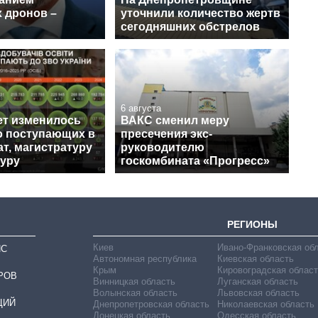
 дронов –
уточнили количество жертв
сегодняшних обстрелов
6 августа
лет изменилось
ВАКС сменил меру
о поступающих в
пресечения экс-
т, магистратуру
руководителю
туру
госкомбината «Прогресс»
РЕГИОНЫ
Киев
Ивано-Франковская об
ИС
Автономная республика
Киевская область
Крым
Кировоградская област
РОВ
Винницкая область
Луганская область
Волынская область
Львовская область
ЦИЙ
Днепропетровская область
Николаевская область
Донецкая область
Одесская область