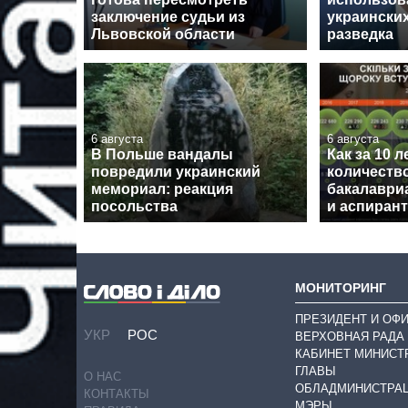
заключение судьи из
украинских
Львовской области
разведка
6 августа
6 августа
В Польше вандалы
Как за 10 
повредили украинский
количеств
мемориал: реакция
бакалавриа
посольства
и аспиран
МОНИТОРИНГ
ПРЕЗИДЕНТ И ОФ
УКР
РОС
ВЕРХОВНАЯ РАДА
КАБИНЕТ МИНИСТ
ГЛАВЫ
О НАС
ОБЛАДМИНИСТРА
КОНТАКТЫ
МЭРЫ