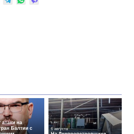
 атаки на
тран Балтии с
6 августа
анием
На Днепропетровщине