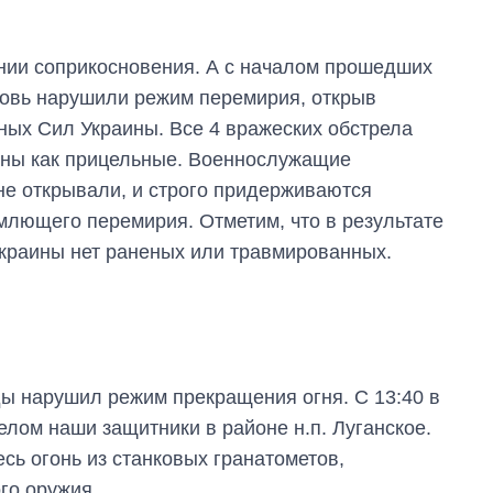
нии соприкосновения. А с началом прошедших
новь нарушили режим перемирия, открыв
ных Сил Украины. Все 4 вражеских обстрела
ены как прицельные. Военнослужащие
не открывали, и строго придерживаются
млющего перемирия. Отметим, что в результате
краины нет раненых или травмированных.
ы нарушил режим прекращения огня. С 13:40 в
елом наши защитники в районе н.п. Луганское.
сь огонь из станковых гранатометов,
Как за 10 лет
го оружия.
изменилось