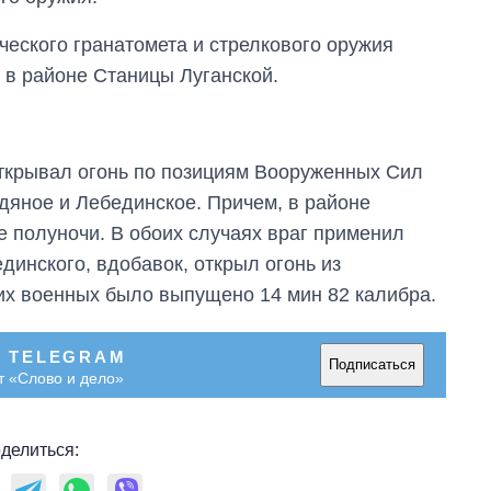
количество
поступающих в
ческого гранатомета и стрелкового оружия
бакалавриат,
в районе Станицы Луганской.
магистратуру и
аспирантуру
ткрывал огонь по позициям Вооруженных Сил
дяное и Лебединское. Причем, в районе
е полуночи. В обоих случаях враг применил
динского, вдобавок, открыл огонь из
ших военных было выпущено 14 мин 82 калибра.
В TELEGRAM
Подписаться
т «Слово и дело»
делиться: