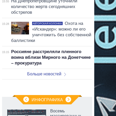
На Днепропетровщине уточнили
15:55
количество жертв сегодняшних
обстрелов
Охота на
АВТОРСКАЯ КОЛОНКА
15:28
«Искандер»: можно ли его
уничтожить без собственной
баллистики
Россияне расстреляли пленного
15:15
воина вблизи Мирного на Донетчине
– прокуратура
Больше новостей
ИНФОГРАФИКА
Восемь
массированных