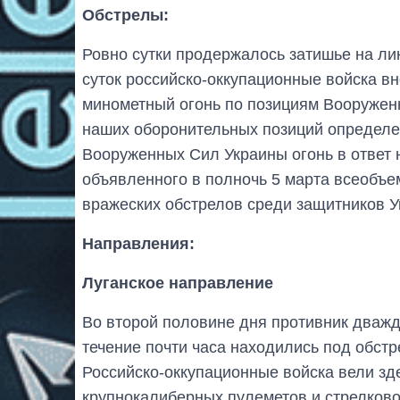
Обстрелы:
Ровно сутки продержалось затишье на ли
суток российско-оккупационные войска в
минометный огонь по позициям Вооружен
наших оборонительных позиций определ
Вооруженных Сил Украины огонь в ответ 
объявленного в полночь 5 марта всеобъе
вражеских обстрелов среди защитников У
Направления:
Луганское направление
Во второй половине дня противник дважд
течение почти часа находились под обстр
Российско-оккупационные войска вели зде
крупнокалиберных пулеметов и стрелково