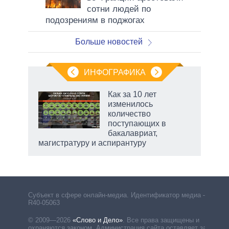
сотни людей по
подозрениям в поджогах
Больше новостей
ИНФОГРАФИКА
 как
Как за 10 лет
чипы
изменилось
ды и
количество
т на
поступающих в
бакалавриат,
магистратуру и аспирантуру
Субъект в сфере онлайн-медиа. Идентификатор медиа –
R40-05063
© 2009—2026
«Слово и Дело»
.
Все права защищены и
охраняются законом. Администрация сайта оставляет за