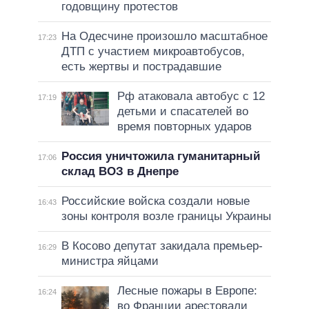
годовщину протестов
На Одесчине произошло масштабное
17:23
ДТП с участием микроавтобусов,
есть жертвы и пострадавшие
Рф атаковала автобус с 12
17:19
детьми и спасателей во
время повторных ударов
Россия уничтожила гуманитарный
17:06
склад ВОЗ в Днепре
Российские войска создали новые
16:43
зоны контроля возле границы Украины
В Косово депутат закидала премьер-
16:29
министра яйцами
Лесные пожары в Европе:
16:24
во Франции арестовали