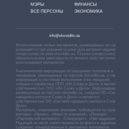
МЭРЫ
ФИНАНСЫ
ВСЕ ПЕРСОНЫ
ЭКОНОМИКА
info@slovoidilo.ua
Использование любых материалов, размещённых на сайте,
разрешается при указании ссылки (для интернет-изданий —
гиперссылки) на www.slovoidilo.ua. Ссылка (гиперссылка)
обязательна вне зависимости от полного либо частичного
использования материалов.
Аналитическая информация об обещаниях политиков и
чиновников, размещенных на портале slovoidilo.ua, а также
информация о состоянии выполнения этих обещаний,
собрана и обработана ООО «ИА Слово и Дело» и является
собственностью ООО «ИА Слово и Дело». Инфографики,
размещенные на портале slovoidilo.ua, созданы ОО «Система
народного контроля Слово и Дело» и являются
собственностью ОО «Система народного контроля Слово и
Дело».
Материалы, отмеченные значками, публикуются на правах
рекламы: «Промо», «Новости компаний», «Позиция»,
«Партнерский материал», «Спецпроект», «При поддержке».
Редакция не несет ответственности за факты и оценочные
суждения, обнародованные в рекламных материалах.