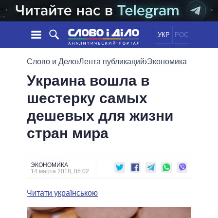
УКР
РОС
НОВОСТИ
Слово и Дело
›
Лента публикаций
›
Экономика
Украина вошла в
ОБЕЩАНИЯ
ЛЕНТА
ПОЛИТИКА
шестерку самых
СОБЫТИЯ
ЭКОНОМИКА
ПОЛИТИКИ
дешевых для жизни
СТАТЬИ
ОБЩЕСТВО
ИНФОГРАФИКА
МНЕНИЯ
МИР
ВСЕ ПОЛИТИКИ
стран мира
ОБЗОРЫ
ПРЕЗИДЕНТ И ОФИС
ВИДЕО
ДАЙДЖЕСТЫ
ВЕРХОВНАЯ РАДА
ЭКОНОМИКА
ПОДДЕРЖАТЬ
КАБИНЕТ МИНИСТРОВ
14 марта 2018, 05:02
ГЛАВЫ ОБЛАДМИНИСТРАЦИЙ
СРАВНЕНИЕ ПОЛИТИКОВ
Читати українською
МЭРЫ
ВСЕ ПЕРСОНЫ