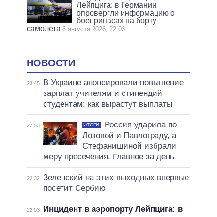
Лейпцига: в Германии
опровергли информацию о
боеприпасах на борту
самолета
6 августа 2026, 22:03
НОВОСТИ
В Украине анонсировали повышение
23:45
зарплат учителям и стипендий
студентам: как вырастут выплаты
Россия ударила по
ИТОГИ
22:53
Лозовой и Павлограду, а
Стефанишиной избрали
меру пресечения. Главное за день
Зеленский на этих выходных впервые
22:32
посетит Сербию
Инцидент в аэропорту Лейпцига: в
22:03