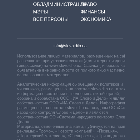
ОБЛАДМИНИСТРАЦИЙ
ПРАВО
МЭРЫ
ФИНАНСЫ
ВСЕ ПЕРСОНЫ
ЭКОНОМИКА
info@slovoidilo.ua
Использование любых материалов, размещённых на сайте,
разрешается при указании ссылки (для интернет-изданий —
гиперссылки) на www.slovoidilo.ua. Ссылка (гиперссылка)
обязательна вне зависимости от полного либо частичного
использования материалов.
Аналитическая информация об обещаниях политиков и
чиновников, размещенных на портале slovoidilo.ua, а также
информация о состоянии выполнения этих обещаний,
собрана и обработана ООО «ИА Слово и Дело» и является
собственностью ООО «ИА Слово и Дело». Инфографики,
размещенные на портале slovoidilo.ua, созданы ОО «Система
народного контроля Слово и Дело» и являются
собственностью ОО «Система народного контроля Слово и
Дело».
Материалы, отмеченные значками, публикуются на правах
рекламы: «Промо», «Новости компаний», «Позиция»,
«Партнерский материал», «Спецпроект», «При поддержке».