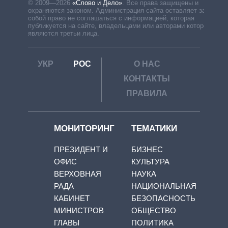
© 2009—2026
«Слово и Дело»
.
Все права защищены и
охраняются законом. Администрация сайта оставляет за
собой право не соглашаться с информацией, которая
публикуется на сайте, владельцами или авторами которой
являются третьи лица.
УКР
РОС
О НАС
КОНТАКТЫ
ПРАВИЛА
МОНИТОРИНГ
ТЕМАТИКИ
ПРЕЗИДЕНТ И
БИЗНЕС
ОФИС
КУЛЬТУРА
ВЕРХОВНАЯ
НАУКА
РАДА
НАЦИОНАЛЬНАЯ
КАБИНЕТ
БЕЗОПАСНОСТЬ
МИНИСТРОВ
ОБЩЕСТВО
ГЛАВЫ
ПОЛИТИКА