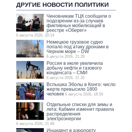
ДРУГИЕ НОВОСТИ ПОЛИТИКИ
Чиновникам ТЦК сообщили о
подозрении из-за случаев
фиктивных мобилизаций в
реестре «Оберег»
6 августа 2026, 20:14
Немецкое грузовое судно
попало под атаку дронами в
Черном море – DW
6 августа 2026, 21:29
Россия в июле увеличила
добычу нефти и газового
конденсата – СМИ
6 августа 2026, 21:25
Вспышка Эболы в Конго: число
жертв превысило 1800
человек
6 августа 2026, 18:50
Отдельные списки для зимы и
лета: Кабмин изменит правила
распределения
электроэнергии
6 августа 2026, 21:49
Инцидент в аэропорту