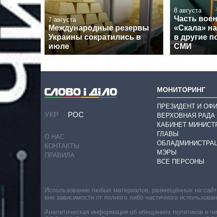
8 августа
Часть вое
7 августа
Международные резервы
«Скала» н
Украины сократились в
в другие п
июле
СМИ
МОНИТОРИНГ
ПРЕЗИДЕНТ И ОФ
УКР
РОС
ВЕРХОВНАЯ РАДА
КАБИНЕТ МИНИСТ
ГЛАВЫ
О НАС
ОБЛАДМИНИСТРА
КОНТАКТЫ
МЭРЫ
ПРАВИЛА
ВСЕ ПЕРСОНЫ
Использование любых материалов, размещённых на сайте,
вне зависимости от полного либо частичного использова
Аналитическая информация об обещаниях политиков и чин