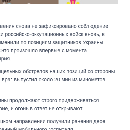
овения снова не зафиксировано соблюдение
и российско-оккупационных войск вновь, в
именили по позициям защитников Украины
 Это произошло впервые с момента
ирия.
ицельных обстрелов наших позиций со стороны
 враг выпустил около 20 мин из минометов
От 1 месяца – до 5
ны продолжают строго придерживаться
лет: кто и как долго
ие, и огонь в ответ не открывают.
занимал
должность
руководителя СВР
ецком направлении получили ранения двое
оенный мобильного госпиталя.