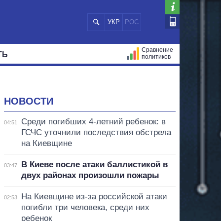
УКР
РОС
Сравнение
ТЬ
политиков
СТРАЦИЙ
МЭРЫ
ВСЕ ПЕРСОНЫ
НОВОСТИ
Среди погибших 4-летний ребенок: в
04:51
ГСЧС уточнили последствия обстрела
на Киевщине
В Киеве после атаки баллистикой в
03:47
двух районах произошли пожары
На Киевщине из-за российской атаки
02:53
погибли три человека, среди них
ребенок