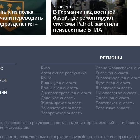
7 августа
нных из полка
В Германии над военной
ачали переводить
базой, где ремонтируют
одразделения –
системы Patriot, заметили
неизвестные БПЛА
РЕГИОНЫ
Киев
Ивано-Франковская об
ИС
Автономная республика
Киевская область
Крым
Кировоградская област
РОВ
Винницкая область
Луганская область
Волынская область
Львовская область
ЦИЙ
Днепропетровская область
Николаевская область
Донецкая область
Одесская область
Житомирская область
Полтавская область
Закарпатская область
Ровенская область
Запорожская область
 разрешается при указании ссылки (для интернет-изданий — гиперссылки
ния материалов.
овников, размещенных на портале slovoidilo.ua, а также информация о 