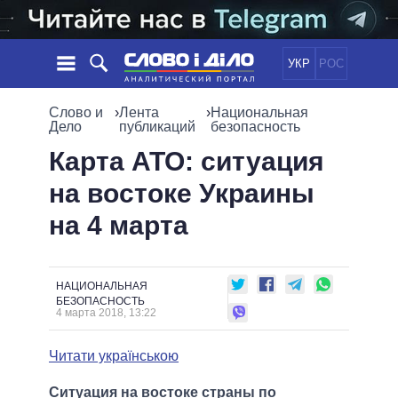
УКР
РОС
НОВОСТИ
Слово и
›
Лента
›
Национальная
Дело
публикаций
безопасность
ОБЕЩАНИЯ
ЛЕНТА
ПОЛИТИКА
Карта АТО: ситуация
СОБЫТИЯ
ЭКОНОМИКА
на востоке Украины
ПОЛИТИКИ
СТАТЬИ
ОБЩЕСТВО
на 4 марта
ИНФОГРАФИКА
МНЕНИЯ
МИР
ВСЕ ПОЛИТИКИ
ОБЗОРЫ
ПРЕЗИДЕНТ И ОФИС
ВИДЕО
ДАЙДЖЕСТЫ
ВЕРХОВНАЯ РАДА
НАЦИОНАЛЬНАЯ
БЕЗОПАСНОСТЬ
ПОДДЕРЖАТЬ
КАБИНЕТ МИНИСТРОВ
4 марта 2018, 13:22
ГЛАВЫ ОБЛАДМИНИСТРАЦИЙ
СРАВНЕНИЕ ПОЛИТИКОВ
Читати українською
МЭРЫ
ВСЕ ПЕРСОНЫ
Ситуация на востоке страны по