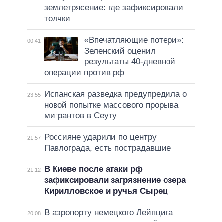
землетрясение: где зафиксировали
толчки
«Впечатляющие потери»:
00:41
Зеленский оценил
результаты 40-дневной
операции против рф
Испанская разведка предупредила о
23:55
новой попытке массового прорыва
мигрантов в Сеуту
Россияне ударили по центру
21:57
Павлограда, есть пострадавшие
В Киеве после атаки рф
21:12
зафиксировали загрязнение озера
Кирилловское и ручья Сырец
В аэропорту немецкого Лейпцига
20:08