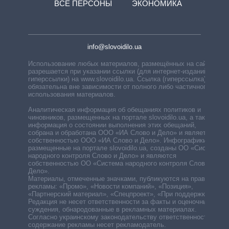
ВСЕ ПЕРСОНЫ
ЭКОНОМИКА
info@slovoidilo.ua
Использование любых материалов, размещённых на сайте,
разрешается при указании ссылки (для интернет-изданий —
гиперссылки) на www.slovoidilo.ua. Ссылка (гиперссылка)
обязательна вне зависимости от полного либо частичного
использования материалов.
Аналитическая информация об обещаниях политиков и
чиновников, размещенных на портале slovoidilo.ua, а также
информация о состоянии выполнения этих обещаний,
собрана и обработана ООО «ИА Слово и Дело» и является
собственностью ООО «ИА Слово и Дело». Инфографики,
размещенные на портале slovoidilo.ua, созданы ОО «Система
народного контроля Слово и Дело» и являются
собственностью ОО «Система народного контроля Слово и
Дело».
Материалы, отмеченные значками, публикуются на правах
рекламы: «Промо», «Новости компаний», «Позиция»,
«Партнерский материал», «Спецпроект», «При поддержке».
Редакция не несет ответственности за факты и оценочные
суждения, обнародованные в рекламных материалах.
Согласно украинскому законодательству ответственность за
содержание рекламы несет рекламодатель.