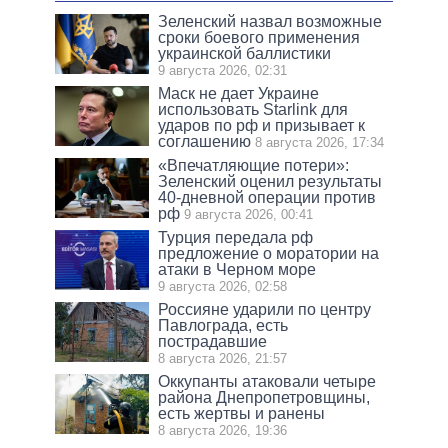
Зеленский назвал возможные
сроки боевого применения
украинской баллистики
9 августа 2026, 02:31
Маск не дает Украине
использовать Starlink для
ударов по рф и призывает к
соглашению
8 августа 2026, 17:34
«Впечатляющие потери»:
Зеленский оценил результаты
40-дневной операции против
рф
9 августа 2026, 00:41
Турция передала рф
предложение о моратории на
атаки в Черном море
9 августа 2026, 02:58
Россияне ударили по центру
Павлограда, есть
пострадавшие
8 августа 2026, 21:57
Оккупанты атаковали четыре
района Днепропетровщины,
есть жертвы и ранены
8 августа 2026, 19:36