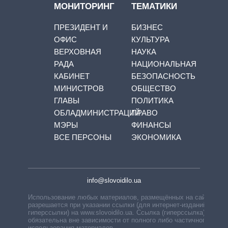
МОНИТОРИНГ
ТЕМАТИКИ
ПРЕЗИДЕНТ И
БИЗНЕС
ОФИС
КУЛЬТУРА
ВЕРХОВНАЯ
НАУКА
РАДА
НАЦИОНАЛЬНАЯ
КАБИНЕТ
БЕЗОПАСНОСТЬ
МИНИСТРОВ
ОБЩЕСТВО
ГЛАВЫ
ПОЛИТИКА
ОБЛАДМИНИСТРАЦИЙ
ПРАВО
МЭРЫ
ФИНАНСЫ
ВСЕ ПЕРСОНЫ
ЭКОНОМИКА
info@slovoidilo.ua
Использование любых материалов, размещённых на сайте,
разрешается при указании ссылки (для интернет-изданий —
гиперссылки) на www.slovoidilo.ua. Ссылка (гиперссылка)
обязательна вне зависимости от полного либо частичного
использования материалов.