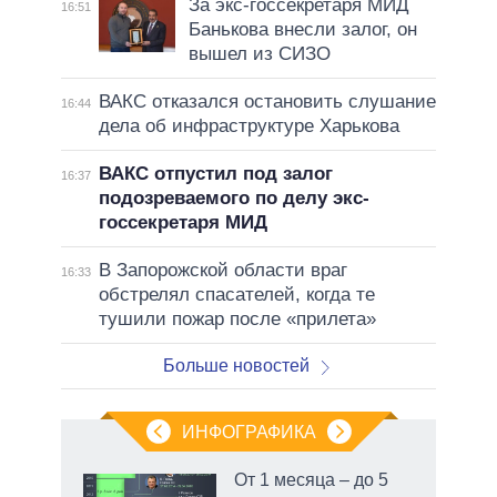
За экс-госсекретаря МИД
16:51
Банькова внесли залог, он
вышел из СИЗО
ВАКС отказался остановить слушание
16:44
дела об инфраструктуре Харькова
ВАКС отпустил под залог
16:37
подозреваемого по делу экс-
госсекретаря МИД
В Запорожской области враг
16:33
обстрелял спасателей, когда те
тушили пожар после «прилета»
Больше новостей
ИНФОГРАФИКА
От 1 месяца – до 5