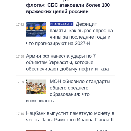
флота»: СБС атаковали более 100
вражеских целей россиян
Дефицит
ИНФОГРАФИКА
17:52
памяти: как вырос спрос на
чипы за последние годы и
что прогнозируют на 2027-й
Армия рф нанесла удары по 7
17:38
объектам Укрнафты, которые
обеспечивают добычу нефти и газа
МОН обновило стандарты
17:29
общего среднего
образования: что
изменилось
Нацбанк выпустит памятную монету в
17:10
честь Папы Римского Иоанна Павла II