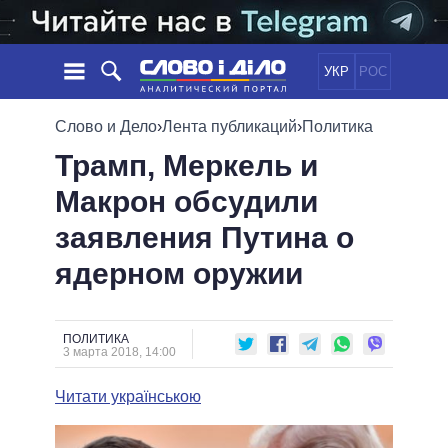
УКР
РОС
НОВОСТИ
Слово и Дело
›
Лента публикаций
›
Политика
Трамп, Меркель и
ОБЕЩАНИЯ
ЛЕНТА
ПОЛИТИКА
Макрон обсудили
СОБЫТИЯ
ЭКОНОМИКА
ПОЛИТИКИ
заявления Путина о
СТАТЬИ
ОБЩЕСТВО
ИНФОГРАФИКА
МНЕНИЯ
МИР
ВСЕ ПОЛИТИКИ
ядерном оружии
ОБЗОРЫ
ПРЕЗИДЕНТ И ОФИС
ВИДЕО
ДАЙДЖЕСТЫ
ВЕРХОВНАЯ РАДА
ПОЛИТИКА
ПОДДЕРЖАТЬ
КАБИНЕТ МИНИСТРОВ
3 марта 2018, 14:00
ГЛАВЫ ОБЛАДМИНИСТРАЦИЙ
СРАВНЕНИЕ ПОЛИТИКОВ
Читати українською
МЭРЫ
ВСЕ ПЕРСОНЫ